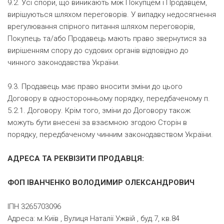
9.2. Усі спори, що виникають між Покупцем і Продавцем,
вирішуються шляхом переговорів. У випадку недосягнення
врегулювання спірного питання шляхом переговорів,
Покупець та/або Продавець мають право звернутися за
вирішенням спору до судових органів відповідно до
чинного законодавства України.
9.3. Продавець має право вносити зміни до цього
Договору в односторонньому порядку, передбаченому п.
5.2.1. Договору. Крім того, зміни до Договору також
можуть бути внесені за взаємною згодою Сторін в
порядку, передбаченому чинним законодавством України.
АДРЕСА ТА РЕКВІЗИТИ ПРОДАВЦЯ:
ФОП ІВАНЧЕНКО ВОЛОДИМИР ОЛЕКСАНДРОВИЧ
ІПН 3265703096
Адреса: м.Київ , Вулиця Наталії Ужвій , буд.7, кв.84