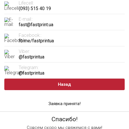
Lifecell:
(093) 515 40 19
E-mail::
fast@fastprint.ua
Facebook::
fb.me/fastprintua
Viber:
@fastprintua
Telegram:
@fastprintua
Назад
Заявка принята!
Спасибо!
Совсем скоро мы свяжемся с вами!