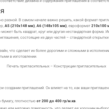
 соответствие дизайна и содержания приглашения в соответст
ия
о разной. В самом начале важно решить, какой формат пригл
ер,
А5 (210х148 мм)
,
А6 (148х105 мм)
, евроформат
210х100 
 может быть квадрат, круг или другая нестандартная форма. И
иглашения, состоящие из двух частей – стандартной открытк
айн, что сделает их более дорогими и сложными в исполнени
тыми в изготовлении.
и создании приглашений. Он влияет на то, как ваши приглашен
ю бумагу, плотностью
от 200 до 400 гр/м.кв
.
евую или матовую поверхность, что делает ее хорошим выбор