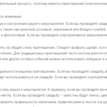
ительный процесс, поэтому макеты приглашений (электронную
ить внимание:
му и настроение вашего мероприятия. Если вы проводите свадь
 такие как красный, розовый, сиреневый или бледно-голубой.
 и фиолетовый. Если вы проводите корпоративное мероприяти
ять на общий стиль приглашения. Следует выбрать шрифт, кот
 чтения. Для традиционных приглашений часто используются 
ений или других особых событий можно использовать изящные и
дуальности вашему приглашению. Если вы проводите свадьбу, 
дут использоваться на свадьбе. Если вы проводите корпорат
 стиль вашего мероприятия. К примеру, если вы проводите веч
ли метлу. Если вы проводите свадьбу – уместны будут ленты, ц
верить правильность написания, правописание в тексте и в ц