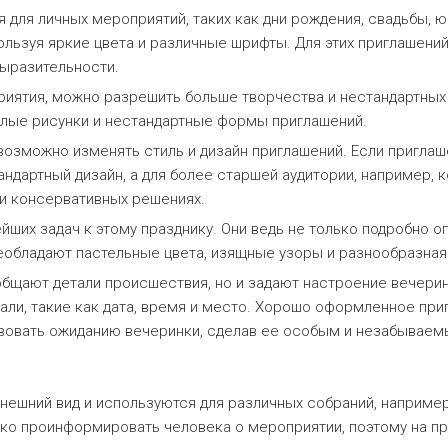
ля личных мероприятий, таких как дни рождения, свадьбы, юб
ользуя яркие цвета и различные шрифты. Для этих приглашени
выразительности.
иятия, можно разрешить больше творчества и нестандартных 
елые рисунки и нестандартные формы приглашений.
 возможно изменять стиль и дизайн приглашений. Если пригла
дартный дизайн, а для более старшей аудитории, например, к
 и консервативных решениях.
йших задач к этому празднику. Они ведь не только подробно 
еобладают пастельные цвета, изящные узоры и разнообразная 
общают детали происшествия, но и задают настроение вечери
тали, такие как дата, время и место. Хорошо оформленное пр
твовать ожиданию вечеринки, сделав ее особым и незабывае
нешний вид и используются для различных собраний, наприме
лько проинформировать человека о мероприятии, поэтому на п