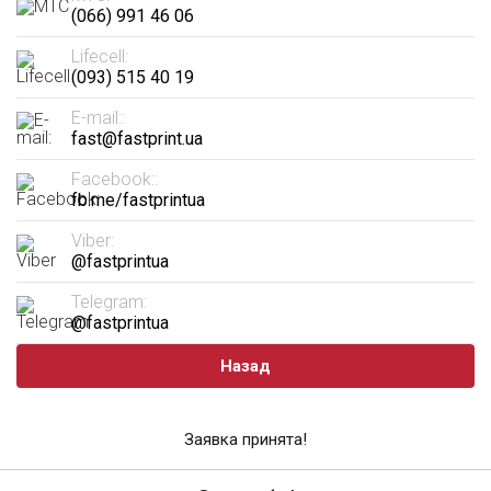
(066) 991 46 06
Lifecell:
(093) 515 40 19
E-mail::
fast@fastprint.ua
Facebook::
fb.me/fastprintua
Viber:
@fastprintua
Telegram:
@fastprintua
Назад
Заявка принята!