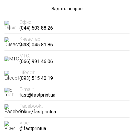
Задать вопрос
Офис:
(044) 503 88 26
Киевстар:
(098) 045 81 86
МТС:
(066) 991 46 06
Lifecell:
(093) 515 40 19
E-mail::
fast@fastprint.ua
Facebook::
fb.me/fastprintua
Viber:
@fastprintua