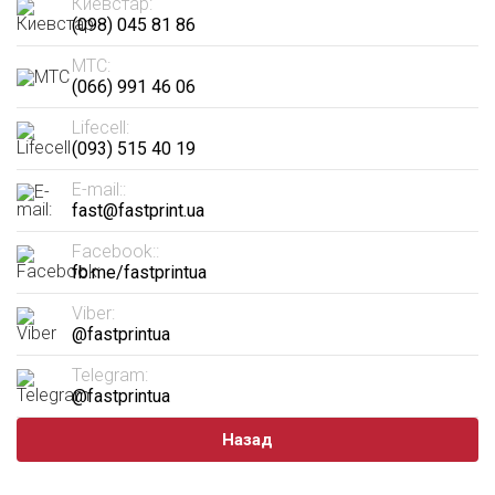
Киевстар:
(098) 045 81 86
МТС:
(066) 991 46 06
Lifecell:
(093) 515 40 19
E-mail::
fast@fastprint.ua
Facebook::
fb.me/fastprintua
Viber:
@fastprintua
Telegram:
@fastprintua
Назад