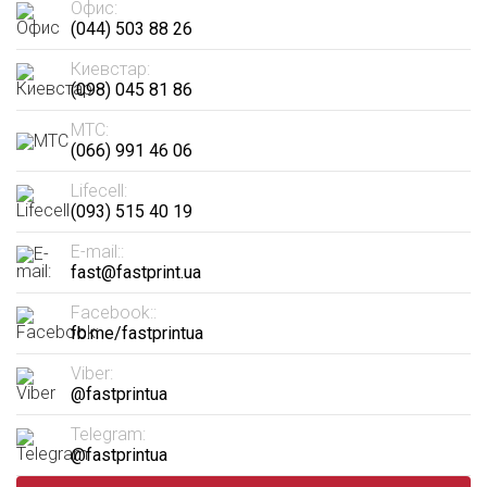
Офис:
(044) 503 88 26
Киевстар:
(098) 045 81 86
МТС:
(066) 991 46 06
Lifecell:
(093) 515 40 19
E-mail::
fast@fastprint.ua
Facebook::
fb.me/fastprintua
Viber:
@fastprintua
Telegram:
@fastprintua