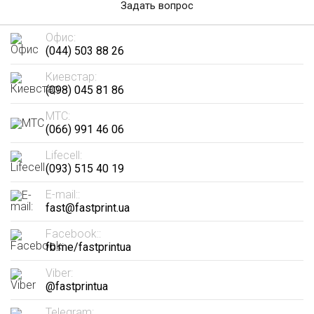
Задать вопрос
Офис:
(044) 503 88 26
Киевстар:
(098) 045 81 86
МТС:
(066) 991 46 06
Lifecell:
(093) 515 40 19
E-mail::
fast@fastprint.ua
Facebook::
fb.me/fastprintua
Viber:
@fastprintua
Telegram: