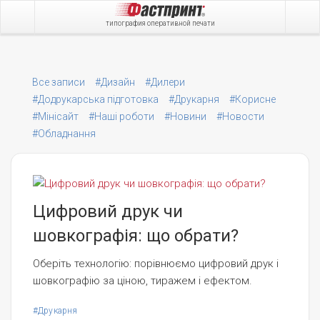
типография оперативной печати
Все записи
#Дизайн
#Дилери
#Додрукарська підготовка
#Друкарня
#Корисне
#Мінісайт
#Наші роботи
#Новини
#Новости
#Обладнання
Цифровий друк чи
шовкографія: що обрати?
Оберіть технологію: порівнюємо цифровий друк і
шовкографію за ціною, тиражем і ефектом.
#Друкарня