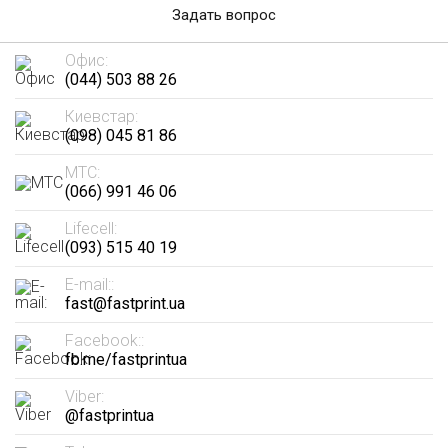
Задать вопрос
Офис:
(044) 503 88 26
Киевстар:
(098) 045 81 86
МТС:
(066) 991 46 06
Lifecell:
(093) 515 40 19
E-mail::
fast@fastprint.ua
Facebook::
fb.me/fastprintua
Viber:
@fastprintua