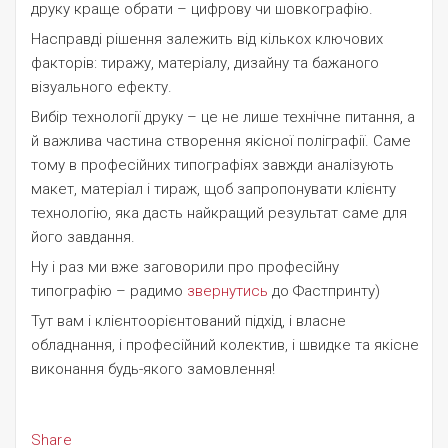
друку краще обрати – цифрову чи шовкографію.
Насправді рішення залежить від кількох ключових
факторів: тиражу, матеріалу, дизайну та бажаного
візуального ефекту.
Вибір технології друку – це не лише технічне питання, а
й важлива частина створення якісної поліграфії. Саме
тому в професійних типографіях завжди аналізують
макет, матеріал і тираж, щоб запропонувати клієнту
технологію, яка дасть найкращий результат саме для
його завдання.
Ну і раз ми вже заговорили про професійну
типографію – радимо
звернутись
до Фастпринту)
Тут вам і клієнтоорієнтований підхід, і власне
обладнання, і професійний колектив, і швидке та якісне
виконання будь-якого замовлення!
Share