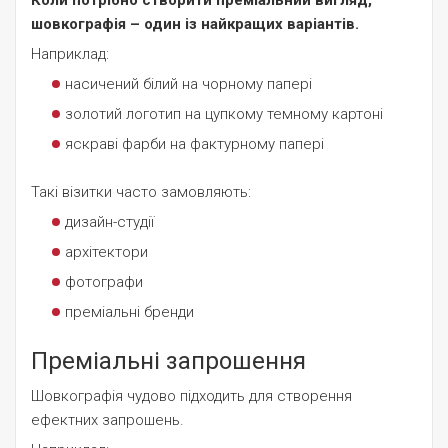
Коли потрібно створити преміальний вигляд,
шовкографія – один із найкращих варіантів.
Наприклад:
насичений білий на чорному папері
золотий логотип на цупкому темному картоні
яскраві фарби на фактурному папері
Такі візитки часто замовляють:
дизайн-студії
архітектори
фотографи
преміальні бренди
Преміальні запрошення
Шовкографія чудово підходить для створення
ефектних запрошень.