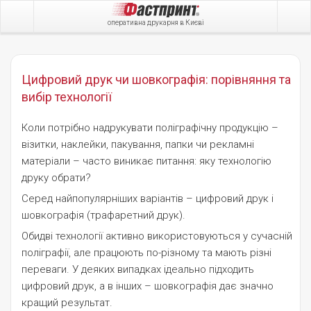
оперативна друкарня в Києві
Цифровий друк чи шовкографія: порівняння та
вибір технології
Коли потрібно надрукувати поліграфічну продукцію –
візитки, наклейки, пакування, папки чи рекламні
матеріали – часто виникає питання: яку технологію
друку обрати?
Серед найпопулярніших варіантів – цифровий друк і
шовкографія (трафаретний друк).
Обидві технології активно використовуються у сучасній
поліграфії, але працюють по-різному та мають різні
переваги. У деяких випадках ідеально підходить
цифровий друк, а в інших – шовкографія дає значно
кращий результат.