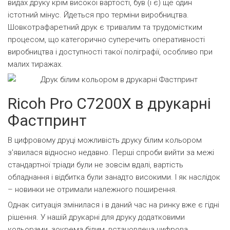
видах друку крім високої вартості, був (і є) ще один
істотний мінус. Йдеться про терміни виробництва.
Шовкотрафаретний друк є тривалим та трудомістким
процесом, що категорично суперечить оперативності
виробництва і доступності такої поліграфії, особливо при
малих тиражах.
Ricoh Pro C7200X в друкарні
Фастпринт
В цифровому друці можливість друку білим кольором
з'явилася відносно недавно. Перші спроби вийти за межі
стандартної тріади були не зовсім вдалі, вартість
обладнання і відбитка були занадто високими. І як наслідок
– новинки не отримали належного поширення.
Однак ситуація змінилася і в даний час на ринку вже є гідні
рішення. У нашій друкарні для друку додатковими
кольорами, зокрема білим, встановлена цифрова