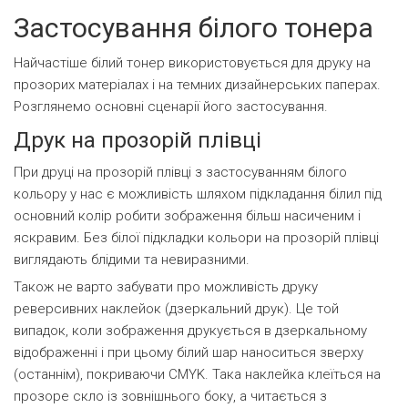
Застосування білого тонера
Найчастіше білий тонер використовується для друку на
прозорих матеріалах і на темних дизайнерських паперах.
Розглянемо основні сценарії його застосування.
Друк на прозорій плівці
При друці на прозорій плівці з застосуванням білого
кольору у нас є можливість шляхом підкладання білил під
основний колір робити зображення більш насиченим і
яскравим. Без білої підкладки кольори на прозорій плівці
виглядають блідими та невиразними.
Також не варто забувати про можливість друку
реверсивних наклейок (дзеркальний друк). Це той
випадок, коли зображення друкується в дзеркальному
відображенні і при цьому білий шар наноситься зверху
(останнім), покриваючи CMYK. Така наклейка клеїться на
прозоре скло із зовнішнього боку, а читається з