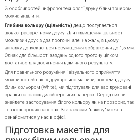
З особливостей цифрової технології друку білим тонером
можна виділити:
Глибина кольору (щільність)
дещо поступається
шовкотрафаретному друку. Для підвищення щільності
можливий друк в два прогони, але, на жаль, в цьому
випадку допускається несуміщення зображення до 1,5 мм.
Однак для більшості завдань одного прогону цілком
достатньо для досягнення відмінного результату.
Для правильного розуміння і візуального сприйняття
можливостей нашої друкарської машини, зокрема, друку
білим кольором (White), ми підготували для вас друковані
зразки на різних дизайнерських паперах. Серед них ви
знайдете застосування білого кольору як на прозорих, так
і на кольорових паперах. Зі зразками "в живу" можна
ознайомитися у нас в офісі.
Підготовка макетів для