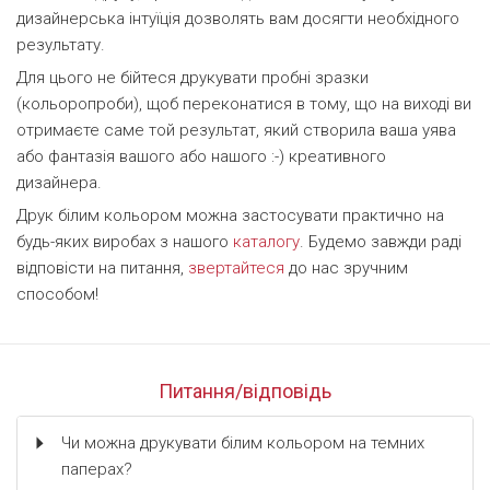
дизайнерська інтуїція дозволять вам досягти необхідного
результату.
Для цього не бійтеся друкувати пробні зразки
(кольоропроби), щоб переконатися в тому, що на виході ви
отримаєте саме той результат, який створила ваша уява
або фантазія вашого або нашого :-) креативного
дизайнера.
Друк білим кольором можна застосувати практично на
будь-яких виробах з нашого
каталогу
. Будемо завжди раді
відповісти на питання,
звертайтеся
до нас зручним
способом!
Питання/відповідь
Чи можна друкувати білим кольором на темних
паперах?