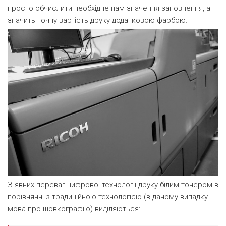
просто обчислити необхідне нам значення заповнення, а
значить точну вартість друку додатковою фарбою.
З явних переваг цифрової технології друку білим тонером в
порівнянні з традиційною технологією (в даному випадку
мова про шовкографію) виділяються: