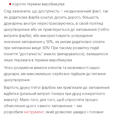
короткі терміни виробництва
Слід зазначити, що доступність – неоднозначний факт, так
як додаткова фарба коштує досить дорого, більшість
друкарень вкотре перестраховуючись, в своїй політиці
ціноутворення або не прив'язуються до заповнення (тобто
витрати фарби), або використовують усереднене
значення заповнення у 50%, за умови додаткової оплати
при заповненні вище 50%! При такому розвитку подій
поняття "доступність" зникло (випарувалося), залишилося
лише перевага в терміни виробництва.
Чітко розуміючи вимоги клієнтів та можливості нашої
друкарні, ми максимально серйозно підійшли до питання
ціноутворення.
Вартість друку п'ятої фарбою ми прив'язали до заповнення
відбитка (реальній витраті тонера при друці конкретного
макету). Мало того, для того, щоб спростити процес
обчислення цього самого заповнення – ми
розробили
інструмент
, який дозволяє швидко і головне