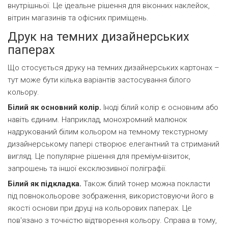
внутрішньої. Це ідеальне рішення для віконних наклейок,
вітрин магазинів та офісних приміщень.
Друк на темних дизайнерських
паперах
Що стосується друку на темних дизайнерських картонах –
тут може бути кілька варіантів застосування білого
кольору.
Білий як основний колір.
Іноді білий колір є основним або
навіть єдиним. Наприклад, монохромний малюнок
надрукований білим кольором на темному текстурному
дизайнерському папері створює елегантний та стриманий
вигляд. Це популярне рішення для преміум-візиток,
запрошень та іншої ексклюзивної поліграфії.
Білий як підкладка.
Також білий тонер можна покласти
під повнокольорове зображення, використовуючи його в
якості основи при друці на кольорових паперах. Це
пов'язано з точністю відтворення кольору. Справа в тому,