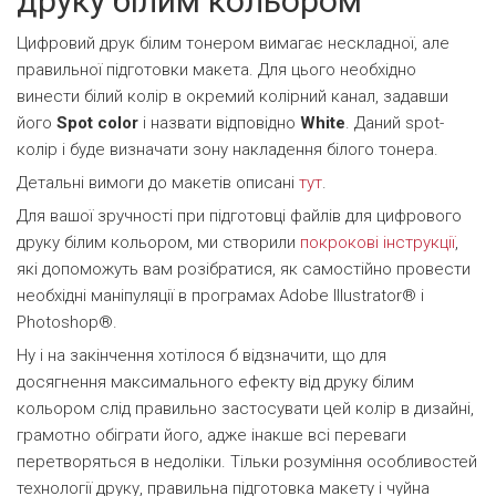
друку білим кольором
Цифровий друк білим тонером вимагає нескладної, але
правильної підготовки макета. Для цього необхідно
винести білий колір в окремий колірний канал, задавши
його
Spot color
і назвати відповідно
White
. Даний spot-
колір і буде визначати зону накладення білого тонера.
Детальні вимоги до макетів описані
тут
.
Для вашої зручності при підготовці файлів для цифрового
друку білим кольором, ми створили
покрокові інструкції
,
які допоможуть вам розібратися, як самостійно провести
необхідні маніпуляції в програмах Adobe Illustrator® і
Photoshop®.
Ну і на закінчення хотілося б відзначити, що для
досягнення максимального ефекту від друку білим
кольором слід правильно застосувати цей колір в дизайні,
грамотно обіграти його, адже інакше всі переваги
перетворяться в недоліки. Тільки розуміння особливостей
технології друку, правильна підготовка макету і чуйна