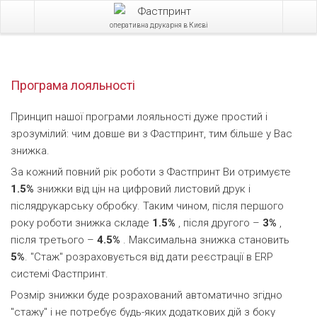
оперативна друкарня в Києві
Програма лояльності
Принцип нашої програми лояльності дуже простий і
зрозумілий: чим довше ви з Фастпринт, тим більше у Вас
знижка.
За кожний повний рік роботи з Фастпринт Ви отримуєте
1.5%
знижки від цін на цифровий листовий друк і
післядрукарську обробку. Таким чином, після першого
року роботи знижка складе
1.5%
, після другого –
3%
,
після третього –
4.5%
. Максимальна знижка становить
5%
. "Стаж" розраховується від дати реєстрації в ERP
системі Фастпринт.
Розмір знижки буде розрахований автоматично згідно
"стажу" і не потребує будь-яких додаткових дій з боку