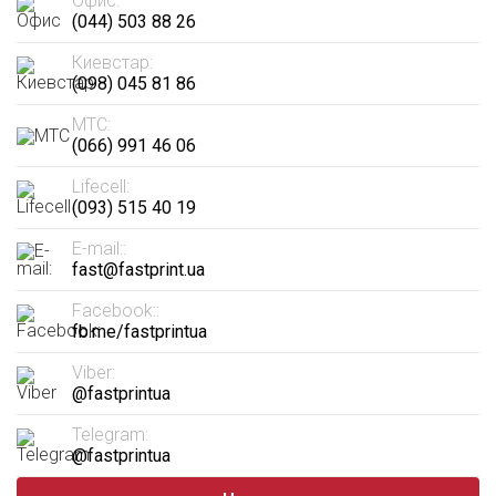
Офис:
(044) 503 88 26
Киевстар:
(098) 045 81 86
МТС:
(066) 991 46 06
Lifecell:
(093) 515 40 19
E-mail::
fast@fastprint.ua
Facebook::
fb.me/fastprintua
Viber:
@fastprintua
Telegram:
@fastprintua