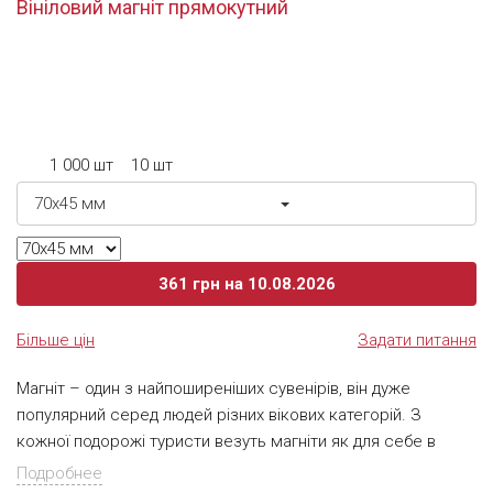
Вініловий магніт прямокутний
споживчі властивості, легко обробляється механічним
способом, служить досить довго, і коштує відносно
недорого. Завдяки рівній і гладкій поверхні він ідеально
підходить для повноколірного друку. Таблички формату А3
(30х42 см), А2 (42х60 см) і А1 (60х84 см) друкуються
шляхом прямого нанесення зображення на пластик за
1 000 шт
10 шт
допомогою УФ-чорнила – екологічно чисті, стійкі до
стирання, вигоряння на сонці і атмосферного впливу.
70х45 мм
Настінні інформаційні таблички кріпляться до дверей або
стіни монтажною стрічкою.
361
грн
на 10.08.2026
Більше цін
Задати питання
Магніт – один з найпоширеніших сувенірів, він дуже
популярний серед людей різних вікових категорій. З
кожної подорожі туристи везуть магніти як для себе в
якості пам'ятного нагадування з відпустки, так і в якості
Подробнее