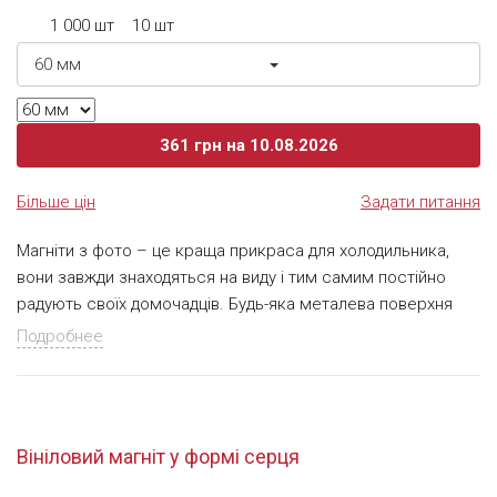
або глянсовою плівкою.
1 000 шт
10 шт
60 мм
361
грн
на 10.08.2026
Більше цін
Задати питання
Магніти з фото – це краща прикраса для холодильника,
вони завжди знаходяться на виду і тим самим постійно
радують своїх домочадців. Будь-яка металева поверхня
заграє по-новому з яскравим барвистим магнітом, на
Подробнее
якому буде зображено ваше улюблене фото. Такий
подарунок подвійно приємно і дарувати, і отримувати. Адже
зображення можуть бути найрізноманітнішими: фото і
малюнки дітей, рідних або друзів, пам'ятні кадри з власного
Вініловий магніт у формі серця
життя ... і навіть календар!
Найбільш поширена форма серед вінілових магнітів –