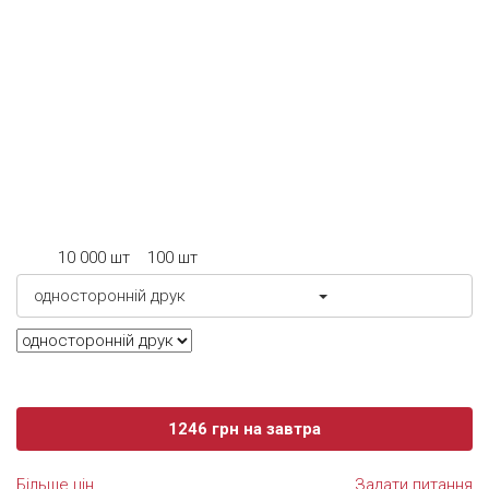
краще у вас працює фантазія, тим яскравішою,
оригінальною та стильною буде ваша бірка! Бірки
виготовляються з щільного крейдованого або
дизайнерського паперу (від 200 до 350 гр/м.кв), бувають
різних форм і розмірів – без обмежень. Друк може бути
одно або двостороннім, цифровим або офсетним, порізка
може прямокутною або фігурною (плотерна порізка,
тигельне висікання). Додатковою опцією може бути
обрана ламінація (глянець або мат).
10 000 шт
100 шт
односторонній друк
1246
грн
на завтра
Більше цін
Задати питання