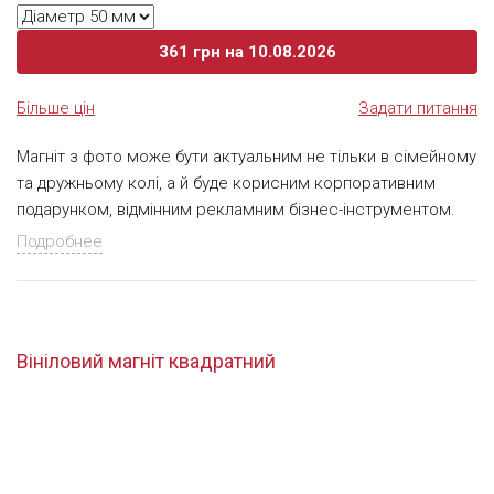
361
грн
на 10.08.2026
Більше цін
Задати питання
Магніт з фото може бути актуальним не тільки в сімейному
та дружньому колі, а й буде корисним корпоративним
подарунком, відмінним рекламним бізнес-інструментом.
Цей поліграфічний продукт настільки універсальний, що
Подробнее
вже кілька років не втрачає своєї популярності серед
інших видів сувенірної продукції. Бюджетна вартість,
швидке виробництво, нанесення будь-якого зображення –
головні переваги вінілового магніту. Такому подарунку
Вініловий магніт квадратний
зрадіє і дорослий і дитина! Поліграфічна частина магніту
друкується на щільному картоні, після каширується до
магнітного вінілу (0,4 мм) і далі вирізається коло
необхідного діаметра на планшетному плотері, або на тиглі.
При необхідності магніт можна заламінувати або матовою,