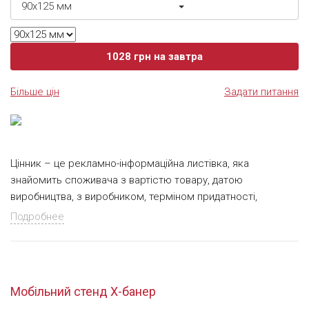
90х125 мм
1028
грн
на завтра
Більше цін
Задати питання
Цінник – це рекламно-інформаційна листівка, яка
знайомить споживача з вартістю товару, датою
виробництва, з виробником, терміном придатності,
складом та іншою корисною інформацією. Тому цінник
Подробнее
повинен виглядати помітно, яскраво і бути помітним на
відстані привертаючи увагу покупця. Для того, щоб
споживач помітив і надалі купив товар – цінники роблять
оригінальними і незвичайними. Вони можуть бути
Мобільний стенд Х-банер
прямокутні, круглі, неправильної форми – все це виділить