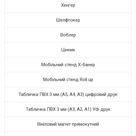
Хенгер
Шелфтокер
Воблер
Цінник
Мобільний стенд Х-банер
Мобільний стенд Roll up
Табличка ПВХ 3 мм (А5, А4, А3) цифровий друк
Табличка ПВХ 3 мм (А3, А2, А1) УФ друк
Вініловий магніт прямокутний