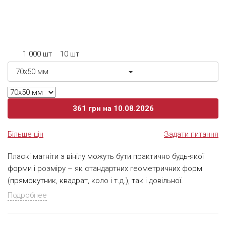
квадрат розміром 80х80 мм. Виробництво магнітів
відбувається в три основних етапи: повнокольоровий
цифровий друк, наката поліграфічної частини до вінілового
магнітному полотну та порізка. Для кращого візуального і
1 000 шт
10 шт
тактильного ефекту – пропонуємо ламінацію магнітів
глянсовою або матовою плівкою.
70х50 мм
361
грн
на 10.08.2026
Більше цін
Задати питання
Пласкі магніти з вінілу можуть бути практично будь-якої
форми і розміру – як стандартних геометричних форм
(прямокутник, квадрат, коло і т.д.), так і довільної.
Пропонуємо Вам вініловий магніт у формі серця. Такий
Подробнее
презент не залишить байдужим коханої людини – подібний
сувенір будь-яку мить перетворить в романтичну, змусить