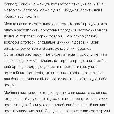
banner). Також це можуть бути абсолютно унікальні POS
матеріали, зроблені саме під ваші іміджеві запити, ваші
товари або послуги.
Можна назвати дуже широкий перелік такої продукції, яка
здатна забезпечити зростання продажів, залучення уваги
до вашої торгової марки, товарів. Це х-банер (павук),
воблери, стопери, спеціальні цінники, підставки. Вони
використовуються в місцях роздрібних продажів.
Організація виставок – це окрема тема, і головну мету на
таких заходах – максимально широко представити себе,
свій бренд, продукцію, довести її переваги і залучити
потенційних партнерів, клієнтів, інвесторів. І ваша стійка
для банера повинна відповідати якості вашої продукції або
послуг.
Мобільні виставкові стенди (купити їх ви можете за кілька
кліків в нашій друкарні) відіграють величезну роль в таких
презентаціях. Вони мають привабливий зовнішній вигляд і
прості у використанні. Спеціальні roll up стенди дуже зручні