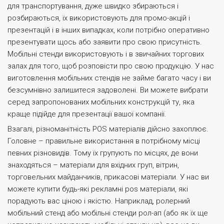
для транспортування, дуже швидко збираються і
розбираються, їх використовують для промо-акцій і
презентацій і в інших випадках, коли потрібно оперативно
презентувати щось або заявити про свою присутність.
Мобільні стенди використовують і в звичайних торгових
залах для того, щоб розповісти про свою продукцію. У нас
виготовлення мобільних стендів не займе багато часу і ви
безсумнівно залишитеся задоволені. Ви можете вибрати
серед запропонованих мобільних конструкцій ту, яка
краще підійде для презентації вашої компанії.
Взагалі, різноманітність POS матеріалів дійсно захоплює.
Головне – правильне використання в потрібному місці
певних різновидів. Тому їх групують по місцях, де вони
знаходяться – матеріали для вхідних груп, вітрин,
торговельних майданчиків, прикасові матеріали. У нас ви
можете купити будь-які рекламні pos матеріали, які
порадують вас ціною і якістю. Наприклад, ролерний
мобільний стенд або мобільні стенди рол-ап (або як їх ще