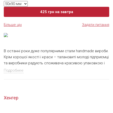
425
грн
на завтра
Більше цін
Задати питання
В останні роки дуже популярними стали handmade вироби.
Крім хорошої якості і краси – талановиті молоді підприємці
та виробники радують споживача красивою упаковкою і
аксесуарами до неї. Всілякі стрічки, мотузки, листівки,
Подробнее
пакувальний папір (крафт, калька), листівки та бирки! Бірка
– це важливий аксесуар будь-якого виробу, товару і
подарунка. Це дрібний виріб приверне увагу споживача,
сповістить його про назву і переваги товару, що
Хенгер
купується, про його склад, термін придатності. Бірка також
може бути використана в якості частини поздоровлення,
наприклад, замість листівки або романтичної записки. Чим