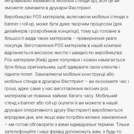
неправильно називають мобільні стенди up), все це ви
зможете замовити в друкарні Фастпринт.
Виробництво POS матеріалів, включаючи мобільні стенди x-
banner і roll-up, може бути дуже творчим процесом (для
дизайнерів і розробників концепції), тому що головне в
більшості видів таких матеріалів – привернення уваги
покупців. Виготовлення POS матеріалів в нашій компанії
відрізняється високою якістю і швидкістю виробництва.
Pos матеріали (Київ) дуже популярні і кожен намагається
бути більш оригінальним, щоб здивувати своїх клієнтів і
підняти попит. Замовляючи мобільні конструкції або
мобільні стенди в друкарні Фастпринт – ви економите час і
гроші, адже саме у нас виготовлення якісних pos
матеріалів не повинна займає багато часу. Мобільний
стенд x-banner або roll-up (купити їх ви можете в нашій
друкарні оперативного друку Фастпринт) виробляються
впродовж дня, але якщо вам потрібен велике замовлення
– ми готові обговорити з вами індивідуальні терміни. Тільки
зателефонуйте і наші фахівці допоможуть вам, з будь-то