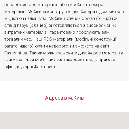
розробкою pos матеріалів або виробництвом pos
матеріалів. Мобільна конструкція для банера відрізняється
міцністю і надійністю. Мобільні стенди рол-ап (roll-up) і х-
стенд павук (х банер) виготовляються з високоякісних
витратних матеріалів і гарантовано прослужать вам
тривалий час. Наші POS матеріали (мобільні конструкції і
багато іншого) купити недорого ви зможете на сайті
Fastprint.ua. Також можна замовити дизайн pos матеріалів
і виготовлення мобільних виставкових стендів прямо в
офісі друкарні Фастпринт.
Адреса в м.Київ