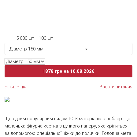
крейдованих паперів 300-350 гр/м.кв., Можуть бути
ламіновані (мат або глянець на вибір). Форма і розмір
виробу бувають найрізноманітнішими, залежно від тиражу
можуть друкуватися цифровою або офсетною
технологією друку. Окремими опціями доступні ламінація,
5 000 шт
100 шт
висічка. Друкуються шелфтокери з одного боку з огляду
на те, що зворотною стороною виріб за допомогою
Діаметр 150 мм
двостороннього скотча кріпиться до полиці.
1878
грн
на 10.08.2026
Більше цін
Задати питання
Ще одним популярним видом POS-матеріалів є воблер. Це
маленька фігурна картка з цупкого паперу, яка кріпиться
за допомогою спеціальної ніжки до полички. Головна мета