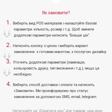
завжди зможе виконати свою основну функцію –
привернути увагу оточуючих до проведеної кампанії.
Як замовити?
Замовляйте яскраві і привабливі рекламні значки – цей
1.
популярний сувенірний продукт принесе користь Вам і
Виберіть вид POS матеріалів
і налаштуйте базові
Вашому заходу. Пропонуємо вам поліграфічні значки
параметри: кількість, розмір і т.д.
Щоб змінити
круглої форми, діаметром 43 мм. Значок складається з
додаткові параметри натисніть "Більше цін".
чотирьох частин: лицьовій частині, поліграфічної вставки
2.
Натисніть кнопку з ціною
і виберіть варіант
(повнокольоровий цифровий друк на офсетному або
замовлення:
з готовим макетом, з послугою дизайну.
крейдованому папері 80-90 гр/м.кв), основи та кріплення у
вигляді шпильки.
3.
Уточніть додаткові параметри
(ламінація,
кольоровість друку, тип висікання і т.д.), якщо це
необхідно.
4.
Виберіть спосіб доставки і оплати
та натисніть
«Замовити».
Ми проінформуємо про статус
замовлення за допомогою SMS, email, telegram.
Натискайте на "Дізнатися ціну" для товарів, ціна яких