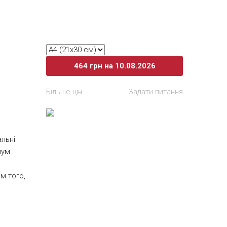
464
грн
на 10.08.2026
Більше цін
Задати питання
альні
мум
м того,
ільно
ти Вашої
серед