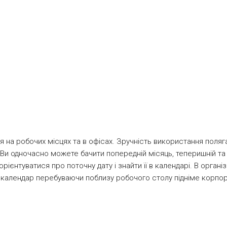
 крейдованому папері 300 гр/м.кв. Зшивання багатосторінкових
ю металевої пружини та ригеля, що дозволяє зручно підвішува
вним шаблонами можна дізнатися тут
kalendari.fastprint.ua
.
 на робочих місцях та в офісах. Зручність використання поляг
 Ви одночасно можете бачити попередній місяць, теперишній та
єнтуватися про поточну дату і знайти її в календарі. В організа
й календар перебуваючи поблизу робочого столу підніме корпо
нтів. Квартальний календар – також може служити відмінним под
гадувати Вашим клієнтам і партнерам про Вашу компанію протягом
ендаря є шапка і три блоки календарної сітки. Шапка календар
м.кв або на крейдованому папері 350 гр/м.кв, форматом до 297