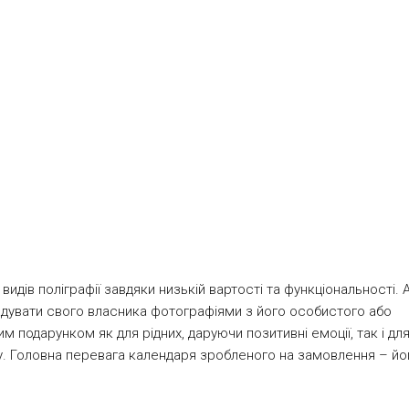
идів поліграфії завдяки низькій вартості та функціональності.
радувати свого власника фотографіями з його особистого або
 подарунком як для рідних, даруючи позитивні емоції, так і для
у. Головна перевага календаря зробленого на замовлення – йо
них магазинах. Календар постер формату А4 (21х30 см) та А3 (3
ейдованому папері щільністю 200 або 350 гр/м.кв. з ламінуван