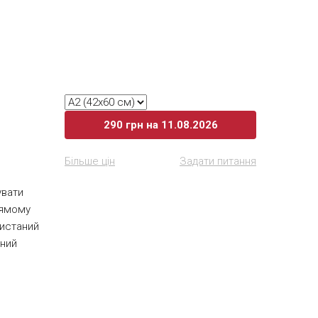
аних
кий вам
290
грн
на 11.08.2026
Більше цін
Задати питання
увати
рямому
ристаний
аний
ими Ви
акету.
матного
о 200