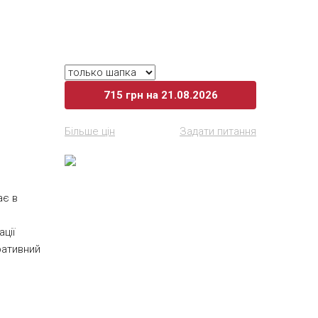
ти
715
грн
на 21.08.2026
Більше цін
Задати питання
ає в
ції
ративний
арунком
 цілого
я
x220 мм.