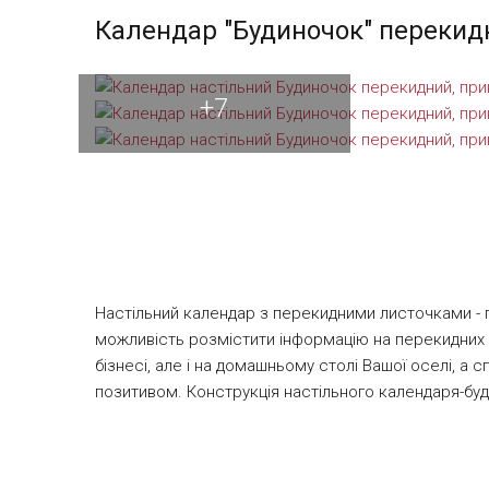
зображенням. Зручна примітивна конструкція доси
Календар "Будиночок" перекид
максимально короткі терміни. У виробництві викор
складається з двох граней і дна, на якому він стої
двостороннього скотчу.
+7
Настільний календар з перекидними листочками - п
можливість розмістити інформацію на перекидних л
бізнесі, але і на домашньому столі Вашої оселі, а
позитивом. Конструкція настільного календаря-буд
друкується на картоні одностороннього крейдування
стоїть календар. Індивідуальна календарна сітка с
виконуємо на крейдованому папері 130 гр/м.кв. Кал