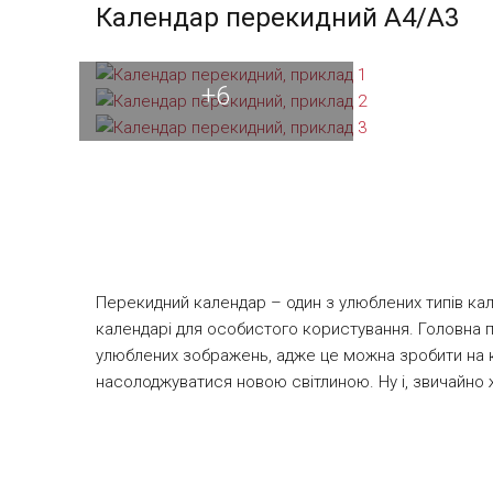
Календар перекидний A4/A3
гр/м.кв.
Детальніше про замовлення по готовим безкошто
+6
Перекидний календар – один з улюблених типів кале
календарі для особистого користування. Головна 
улюблених зображень, адже це можна зробити на к
насолоджуватися новою світлиною. Ну і, звичайно ж,
даний календар може служити відмінним подарунко
проведених тімбілдінг, або бізнес-партнерам, рек
компанії. Важливим є той факт, що календар викор
інших рекламних поліграфічних продуктів. Залежн