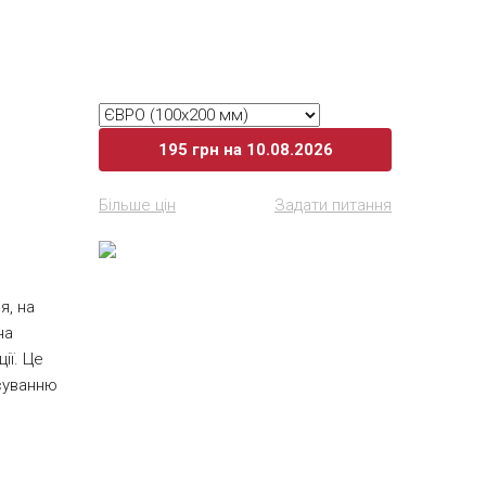
ьна
. Блоки
трьох
це
вказати і
195
грн
на 10.08.2026
 мають
ься
Більше цін
Задати питання
інація
я, на
на
ії. Це
суванню
ю,
кція
приємним