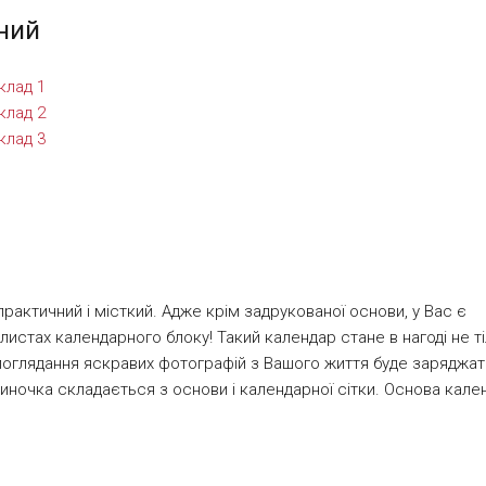
ть легка у виробництві, що дозволяє виконувати замовлення в
ний
истовується щільний картон щільністю 235 гр/м.кв. Календар
ть. Після друку календар бігуется і склеюється на одну смужку
рактичний і місткий. Адже крім задрукованої основи, у Вас є
истах календарного блоку! Такий календар стане в нагоді не ті
 споглядання яскравих фотографій з Вашого життя буде заряджат
иночка складається з основи і календарної сітки. Основа кале
 щільністю 235 гр/м.кв та складається з двох граней і дна, на
кладається з 7 двосторонніх аркушів (кольоровість 4+4), друк
ендарна сітка може бути двох типів: повна або міні. Настільний