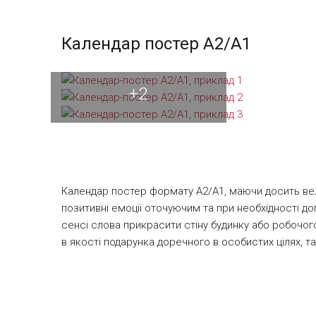
глянцевою або матовою плівкою на вибір. Він може б
Вами готових макетів календарів, є можливість с
Календар постер А2/А1
більше сподобається, завантажте фото та відправ
Детальніше про замовлення по готовим безкошто
Ми виконаємо замовлення швидко та якісно.
+2
Календар постер формату А2/А1, маючи досить вели
позитивні емоції оточуючим та при необхідності д
сенсі слова прикрасити стіну будинку або робочог
в якості подарунка доречного в особистих цілях, 
форматом А2 (42х60см) або А1 (60х84 см). Слід за
можете скористатися безкоштовно, підставивши в 
Залежно від тиражу, календарі зазначеного фор
пігментного або широкоформатного сольвентного д