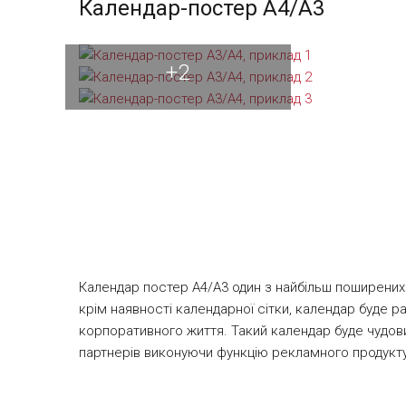
Календар-постер A4/A3
+2
Календар постер А4/А3 один з найбільш поширених в
крім наявності календарної сітки, календар буде 
корпоративного життя. Такий календар буде чудовим
партнерів виконуючи функцію рекламного продукт
індивідуальність, подібного вироби немає в звичай
виготовляється цифровою технологією друку на кр