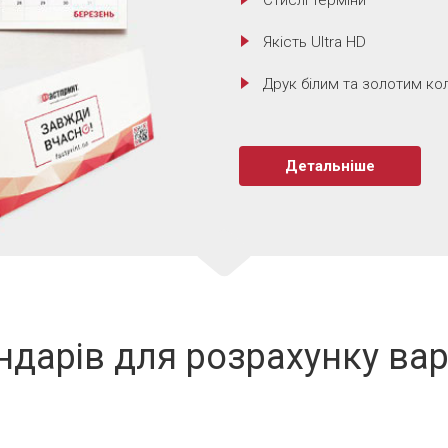
Стислі терміни
Якість Ultra HD
Друк білим та золотим к
Детальніше
ндарів для розрахунку вар