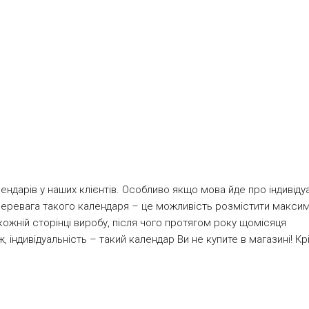
вним шаблонами можна дізнатися тут
kalendari.fastprint.ua
.
ндарів у наших клієнтів. Особливо якщо мова йде про індивіду
перевага такого календаря – це можливість розмістити макси
ожній сторінці виробу, після чого протягом року щомісяця
 індивідуальність – такий календар Ви не купите в магазині! Крі
м, наприклад, колегам, нагадуючи своїми фотографіями про сп
ламуючи за допомогою тематичних фотографій послуги / продук
истовується протягом всього року, що збільшує його цінність 
о від тиражу, календарі виробляються цифровою або офсетною