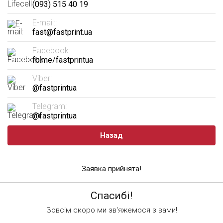
(093) 515 40 19
E-mail::
fast@fastprint.ua
Facebook::
fb.me/fastprintua
Viber:
@fastprintua
Telegram:
@fastprintua
Назад
Заявка прийнята!
Спасибі!
Зовсім скоро ми зв'яжемося з вами!