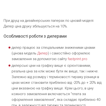
При друці на дизайнерських паперах по ціновій моделі
Дилер ціна друку збільшується на 10%.
Особливості роботи з дилерами
дилер працює за спеціальними зниженими цінами
(цінова модель
Дилер
) і самостійно оформлює
замовлення за допомогою сайту
fastprint.pro
дилерські ціни на графіку вище є орієнтовними,
реальна ціна за клік може бути як вище, так і нижче.
Залежно від розміру і терміновості тиражу різниця в
цінах може становити приблизно від -20% до + 20% від
ціни вказаною на графіку вище. Крім цього, в ціну
кожного замовлення включається "плата за
оформлення замовлення", яка складає приблизно 40
грн, в залежності від тиражу та терміновості