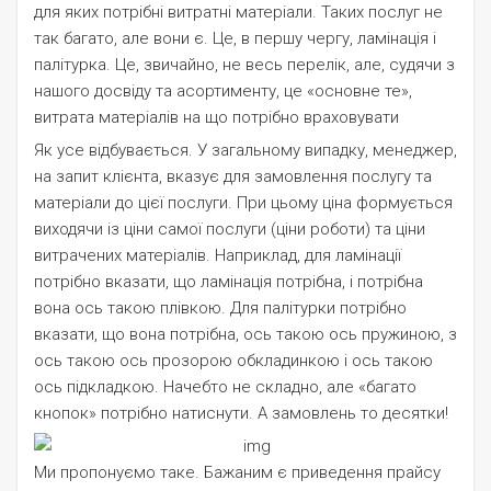
для яких потрібні витратні матеріали. Таких послуг не
так багато, але вони є. Це, в першу чергу, ламінація і
палітурка. Це, звичайно, не весь перелік, але, судячи з
нашого досвіду та асортименту, це «основне те»,
витрата матеріалів на що потрібно враховувати
Як усе відбувається. У загальному випадку, менеджер,
на запит клієнта, вказує для замовлення послугу та
матеріали до цієї послуги. При цьому ціна формується
виходячи із ціни самої послуги (ціни роботи) та ціни
витрачених матеріалів. Наприклад, для ламінації
потрібно вказати, що ламінація потрібна, і потрібна
вона ось такою плівкою. Для палітурки потрібно
вказати, що вона потрібна, ось такою ось пружиною, з
ось такою ось прозорою обкладинкою і ось такою
ось підкладкою. Начебто не складно, але «багато
кнопок» потрібно натиснути. А замовлень то десятки!
Ми пропонуємо таке. Бажаним є приведення прайсу