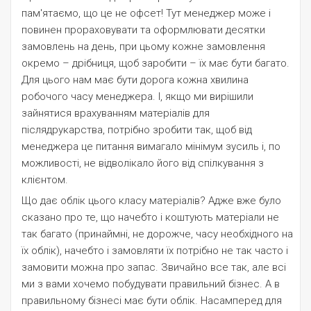
пам'ятаємо, що це не офсет! Тут менеджер може і
повинен прораховувати та оформлювати десятки
замовлень на день, при цьому кожне замовлення
окремо – дрібниця, щоб заробити – їх має бути багато.
Для цього нам має бути дорога кожна хвилина
робочого часу менеджера. І, якщо ми вирішили
зайнятися врахуванням матеріалів для
післядрукарства, потрібно зробити так, щоб від
менеджера це питання вимагало мінімум зусиль і, по
можливості, не відволікало його від спілкування з
клієнтом.
Що дає облік цього класу матеріалів? Адже вже було
сказано про те, що начебто і коштують матеріали не
так багато (принаймні, не дорожче, часу необхідного на
їх облік), начебто і замовляти їх потрібно не так часто і
замовити можна про запас. Звичайно все так, але всі
ми з вами хочемо побудувати правильний бізнес. А в
правильному бізнесі має бути облік. Насамперед для