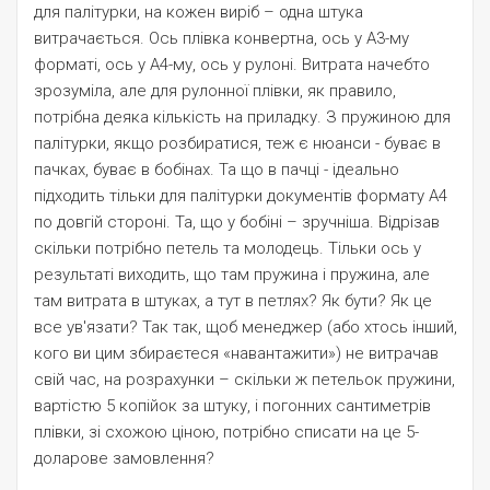
для палітурки, на кожен виріб – одна штука
витрачається. Ось плівка конвертна, ось у А3-му
форматі, ось у А4-му, ось у рулоні. Витрата начебто
зрозуміла, але для рулонної плівки, як правило,
потрібна деяка кількість на приладку. З пружиною для
палітурки, якщо розбиратися, теж є нюанси - буває в
пачках, буває в бобінах. Та що в пачці - ідеально
підходить тільки для палітурки документів формату А4
по довгій стороні. Та, що у бобіні – зручніша. Відрізав
скільки потрібно петель та молодець. Тільки ось у
результаті виходить, що там пружина і пружина, але
там витрата в штуках, а тут в петлях? Як бути? Як це
все ув'язати? Так так, щоб менеджер (або хтось інший,
кого ви цим збираєтеся «навантажити») не витрачав
свій час, на розрахунки – скільки ж петельок пружини,
вартістю 5 копійок за штуку, і погонних сантиметрів
плівки, зі схожою ціною, потрібно списати на це 5-
доларове замовлення?