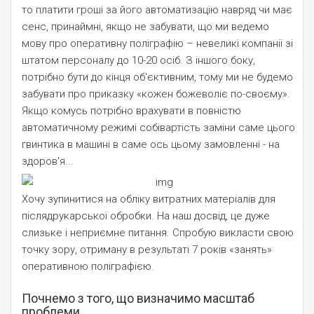
то платити гроші за його автоматизацію навряд чи має
сенс, принаймні, якщо не забувати, що ми ведемо
мову про оперативну поліграфію – невеликі компанії зі
штатом персоналу до 10-20 осіб. З іншого боку,
потрібно бути до кінця об'єктивним, тому ми не будемо
забувати про приказку «кожен божеволіє по-своєму».
Якщо комусь потрібно врахувати в повністю
автоматичному режимі собівартість заміни саме цього
гвинтика в машині в саме ось цьому замовленні - на
здоров'я...
Хочу зупинитися на обліку витратних матеріалів для
післядрукарської обробки. На наш досвід, це дуже
слизьке і неприємне питання. Спробую викласти свою
точку зору, отриману в результаті 7 років «занять»
оперативною поліграфією.
Почнемо з того, що визначимо масштаб
проблеми.