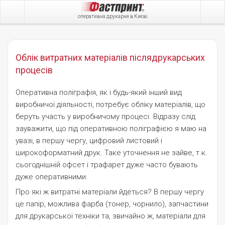
оперативна друкарня в Києві
Облік витратних матеріалів післядрукарських
процесів
Оперативна поліграфія, як і будь-який інший вид
виробничої діяльності, потребує обліку матеріалів, що
беруть участь у виробничому процесі. Відразу слід
зауважити, що під оперативною поліграфією я маю на
увазі, в першу чергу, цифровий листовий і
широкоформатний друк. Таке уточнення не зайве, т.к.
сьогоднішній офсет і трафарет дуже часто бувають
дуже оперативними.
Про які ж витратні матеріали йдеться? В першу чергу
це папір, можлива фарба (тонер, чорнило), запчастини
для друкарської техніки та, звичайно ж, матеріали для