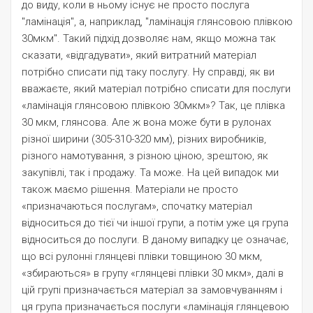
до виду, коли в ньому існує не просто послуга
"ламінація", а, наприклад, "ламінація глянсовою плівкою
30мкм". Такий підхід дозволяє нам, якщо можна так
сказати, «відгадувати», який витратний матеріал
потрібно списати під таку послугу. Ну справді, як ви
вважаєте, який матеріал потрібно списати для послуги
«ламінація глянсовою плівкою 30мкм»? Так, це плівка
30 мкм, глянсова. Але ж вона може бути в рулонах
різної ширини (305-310-320 мм), різних виробників,
різного намотування, з різною ціною, зрештою, як
закупівлі, так і продажу. Та може. На цей випадок ми
також маємо рішення. Матеріали не просто
«призначаються послугам», спочатку матеріал
відноситься до тієї чи іншої групи, а потім уже ця група
відноситься до послуги. В даному випадку це означає,
що всі рулонні глянцеві плівки товщиною 30 мкм,
«збираються» в групу «глянцеві плівки 30 мкм», далі в
цій групі призначається матеріал за замовчуванням і
ця група призначається послуги «ламінація глянцевою