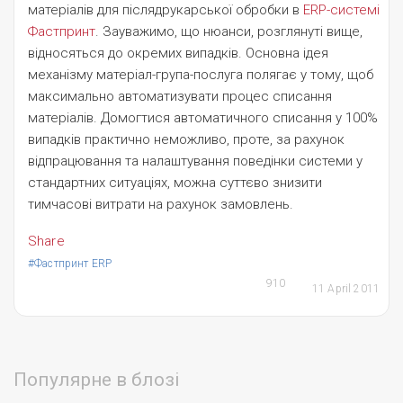
матеріалів для післядрукарської обробки в
ERP-системі
Фастпринт
. Зауважимо, що нюанси, розглянуті вище,
відносяться до окремих випадків. Основна ідея
механізму матеріал-група-послуга полягає у тому, щоб
максимально автоматизувати процес списання
матеріалів. Домогтися автоматичного списання у 100%
випадків практично неможливо, проте, за рахунок
відпрацювання та налаштування поведінки системи у
стандартних ситуаціях, можна суттєво знизити
тимчасові витрати на рахунок замовлень.
Share
#Фастпринт ERP
910
11 April 2011
Популярне в блозі