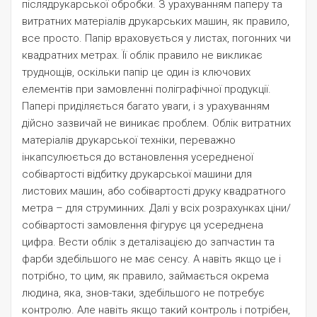
післядрукарської обробки. З урахуванням паперу та
витратних матеріалів друкарських машин, як правило,
все просто. Папір враховується у листах, погонних чи
квадратних метрах. Її облік правило не викликає
труднощів, оскільки папір це один із ключових
елементів при замовленні поліграфічної продукції.
Папері приділяється багато уваги, і з урахуванням
дійсно зазвичай не виникає проблем. Облік витратних
матеріалів друкарської техніки, переважно
інкапсулюється до встановлення усередненої
собівартості відбитку друкарської машини для
листових машин, або собівартості друку квадратного
метра – для струминних. Далі у всіх розрахунках ціни/
собівартості замовлення фігурує ця усереднена
цифра. Вести облік з деталізацією до запчастин та
фарби здебільшого не має сенсу. А навіть якщо це і
потрібно, то цим, як правило, займається окрема
людина, яка, знов-таки, здебільшого не потребує
контролю. Але навіть якщо такий контроль і потрібен,