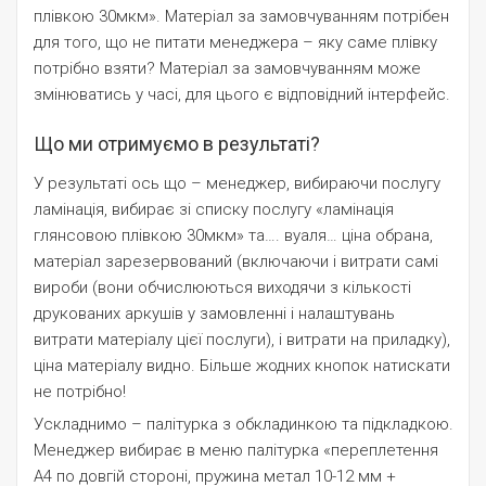
плівкою 30мкм». Матеріал за замовчуванням потрібен
для того, що не питати менеджера – яку саме плівку
потрібно взяти? Матеріал за замовчуванням може
змінюватись у часі, для цього є відповідний інтерфейс.
Що ми отримуємо в результаті?
У результаті ось що – менеджер, вибираючи послугу
ламінація, вибирає зі списку послугу «ламінація
глянсовою плівкою 30мкм» та…. вуаля… ціна обрана,
матеріал зарезервований (включаючи і витрати самі
вироби (вони обчислюються виходячи з кількості
друкованих аркушів у замовленні і налаштувань
витрати матеріалу цієї послуги), і витрати на приладку),
ціна матеріалу видно. Більше жодних кнопок натискати
не потрібно!
Ускладнимо – палітурка з обкладинкою та підкладкою.
Менеджер вибирає в меню палітурка «переплетення
А4 по довгій стороні, пружина метал 10-12 мм +