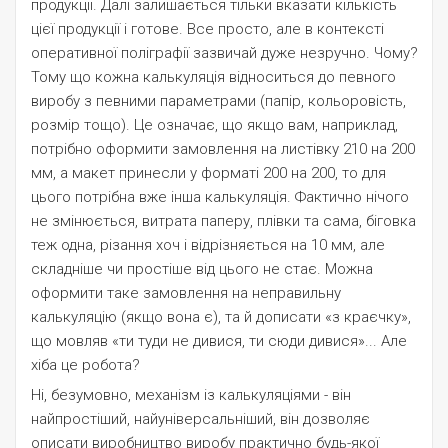
продукції. Далі залишається тільки вказати кількість
цієї продукції і готове. Все просто, але в контексті
оперативної поліграфії зазвичай дуже незручно. Чому?
Тому що кожна калькуляція відноситься до певного
виробу з певними параметрами (папір, кольоровість,
розмір тощо). Це означає, що якщо вам, наприклад,
потрібно оформити замовлення на листівку 210 на 200
мм, а макет принесли у форматі 200 на 200, то для
цього потрібна вже інша калькуляція. Фактично нічого
не змінюється, витрата паперу, плівки та сама, біговка
теж одна, різання хоч і відрізняється на 10 мм, але
складніше чи простіше від цього не стає. Можна
оформити таке замовлення на неправильну
калькуляцію (якщо вона є), та й дописати «з краєчку»,
що мовляв «ти туди не дивися, ти сюди дивися»... Але
хіба це робота?
Ні, безумовно, механізм із калькуляціями - він
найпростіший, найуніверсальніший, він дозволяє
описати виробництво виробу практично будь-якої