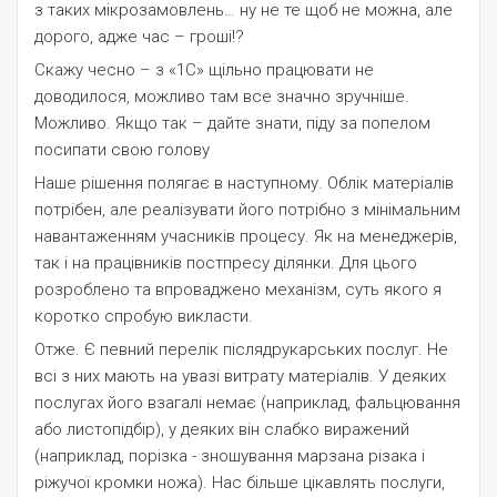
з таких мікрозамовлень… ну не те щоб не можна, але
дорого, адже час – гроші!?
Скажу чесно – з «1С» щільно працювати не
доводилося, можливо там все значно зручніше.
Можливо. Якщо так – дайте знати, піду за попелом
посипати свою голову
Наше рішення полягає в наступному. Облік матеріалів
потрібен, але реалізувати його потрібно з мінімальним
навантаженням учасників процесу. Як на менеджерів,
так і на працівників постпресу ділянки. Для цього
розроблено та впроваджено механізм, суть якого я
коротко спробую викласти.
Отже. Є певний перелік післядрукарських послуг. Не
всі з них мають на увазі витрату матеріалів. У деяких
послугах його взагалі немає (наприклад, фальцювання
або листопідбір), у деяких він слабко виражений
(наприклад, порізка - зношування марзана різака і
ріжучої кромки ножа). Нас більше цікавлять послуги,