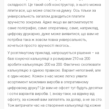
складності. Це такий собі конструктор, з нього можна
ліпити все, що може спасти на думку. Ось тільки за
універсальність загалом доводиться платити
зручністю зокрема. Адже якщо ви автоматизуєте
саме поліграфію, саме оперативну, саме, наприклад,
цифрову друкарню, дуже може виявитися, що вам не
потрібна така ж зовсім повна універсальність,
хочеться просто зручності якогось…
У розглянутому прикладі, напрошується рішення – на
базі існуючої калькуляції з розмірами 210 на 200
зробити калькуляцію 200 на 200. Фактично скопіювати
калькуляцію з однією правкою. Варіант непоганий, але
є один нюанс. Кожен з нас може легко уявити
асортимент можливих виробів в оперативному
цифровому друку? Це вам не офсет тут будуть десятки
і сотні варіантів виробів. І, знову-таки, на відміну від
офсету, за кожний вам заплатять за долар, а не за сто.
Тож витрачати час на створення калькуляції під кожне