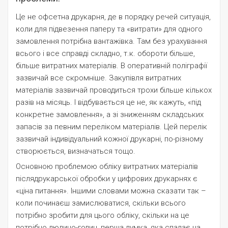
Це не офсетна друкарня, де в порядку речей ситуація,
коли для підвезення паперу та «витрати» для одного
замовлення потрібна вантажівка. Там без урахування
всього і все справді складно, т.к. обороти більше,
більше витратних матеріалів. В оперативній поліграфії
зазвичай все скромніше. Закупівля витратних
матеріалів зазвичай проводиться трохи більше кількох
разів на місяць. І відбувається це не, як кажуть, «під
конкретне замовлення», а зі зниженням складських
запасів за певним переліком матеріалів. Цей перелік
зазвичай індивідуальний кожної друкарні, по-різному
створюється, визначаться тощо.
Основною проблемою обліку витратних матеріалів
післядрукарської обробки у цифрових друкарнях є
«ціна питання». Іншими словами можна сказати так –
коли починаєш замислюватися, скільки всього
потрібно зробити для цього обліку, скільки на це
потрібно людино-годин, перша думка, яка спадає на