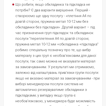
Що робити, якщо обкладинка та підкладка не
потрібні? Є два варіанти вирішення. Перший -
створюємо ще одну послугу - «плетіння А4 по
довгій стороні, пружина метал 10-12 мм без
обкладинки без підкладки». Другий варіант – під
час призначення груп підкладок та обкладинок
послуги "переплетення А4 по довгій стороні,
пружина метал 10-12 мм +обкладинка +підкладка"
робимо спеціальну позначку про те, що вибір
матеріалу з цих груп є необов'язковим для даної
послуги, так само можна не вказувати матеріал
за замовчуванням. У результаті ми отримаємо,
залежно від налаштувань прив'язки групи послуги:
якщо не вказано матеріал за замовчуванням - при
виборі менеджером послуги система не
автоматично резервуватиме обкладинки з
підкладками; у випадку якщо група є
необов'язковою, у менеджера буде можливість