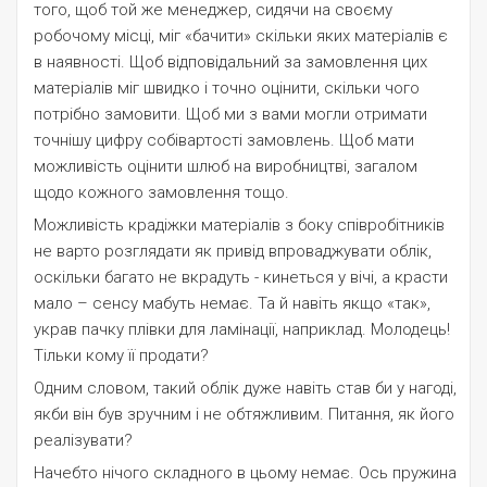
того, щоб той же менеджер, сидячи на своєму
робочому місці, міг «бачити» скільки яких матеріалів є
в наявності. Щоб відповідальний за замовлення цих
матеріалів міг швидко і точно оцінити, скільки чого
потрібно замовити. Щоб ми з вами могли отримати
точнішу цифру собівартості замовлень. Щоб мати
можливість оцінити шлюб на виробництві, загалом
щодо кожного замовлення тощо.
Можливість крадіжки матеріалів з боку співробітників
не варто розглядати як привід впроваджувати облік,
оскільки багато не вкрадуть - кинеться у вічі, а красти
мало – сенсу мабуть немає. Та й навіть якщо «так»,
украв пачку плівки для ламінації, наприклад. Молодець!
Тільки кому її продати?
Одним словом, такий облік дуже навіть став би у нагоді,
якби він був зручним і не обтяжливим. Питання, як його
реалізувати?
Начебто нічого складного в цьому немає. Ось пружина