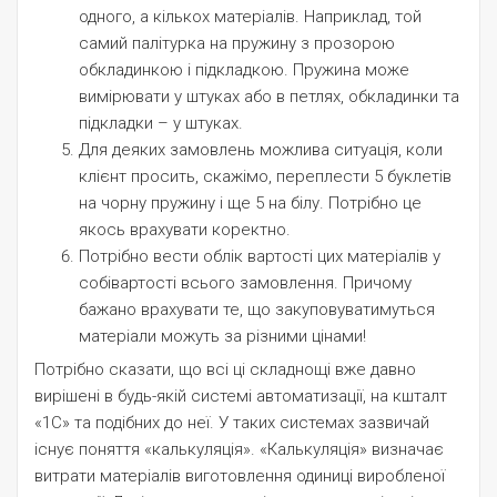
одного, а кількох матеріалів. Наприклад, той
самий палітурка на пружину з прозорою
обкладинкою і підкладкою. Пружина може
вимірювати у штуках або в петлях, обкладинки та
підкладки – у штуках.
Для деяких замовлень можлива ситуація, коли
клієнт просить, скажімо, переплести 5 буклетів
на чорну пружину і ще 5 на білу. Потрібно це
якось врахувати коректно.
Потрібно вести облік вартості цих матеріалів у
собівартості всього замовлення. Причому
бажано врахувати те, що закуповуватимуться
матеріали можуть за різними цінами!
Потрібно сказати, що всі ці складнощі вже давно
вирішені в будь-якій системі автоматизації, на кшталт
«1С» та подібних до неї. У таких системах зазвичай
існує поняття «калькуляція». «Калькуляція» визначає
витрати матеріалів виготовлення одиниці виробленої