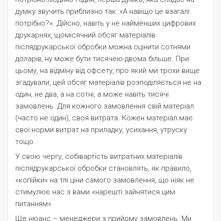
думку звучить приблизно так: «А навіщо це взагалі
потрібно?». Дійсно, навіть у не найменших цифрових
друкарнях, щомісячний обсяг матеріалів
післядрукарської обробки можна оцінити сотнями
доларів, ну може бути тисячею-двома більше. При
цьому, на відміну від офсету, про який ми трохи вище
згадували, цей обсяг матеріалів розподіляється не на
один, не два, а на сотні, а може навіть тисячі
замовлень. Для кожного замовлення свій матеріал
(часто не один), своя витрата. Кожен матеріал має
свої норми витрат на приладку, усихання, утруску
тощо.
У свою чергу, собівартість витратних матеріалів
післядрукарської обробки становлять, як правило,
«копійки» на тлі ціни самого замовлення, що ніяк не
стимулює нас з вами «нарешті зайнятися цим
питанням».
Ще нюанс – менеджери з прийому замовлень. Ми