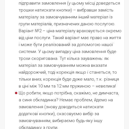
підправити замовлення (у цьому місці доведеться
трошки натискати кнопки) – вибравши замість
матеріалу за замовчуванням інший матеріал із
групи матеріалів, призначених даною послугою.
Варіант №2 – ціна матеріалу враховується окремо
від ціни послуги. Такий варіант має право на життя
і може бути реалізований за допомогою нашої
системи. У цьому випадку ціна замовлення буде
трохи скоригована. Тут кілька зауважень: як
матеріал за замовчуванням можна вказати
найдорожчий, тоді корекція якщо і станеться, то
тільки вниз; корекція буде дуже мало, т.к. різниця
в ціні між 10 мм та 12 мм пружиною – невелика!
Що робити, якщо потрібна, скажімо, не димчаста,
а синя обкладинка? Немає проблем, йдемо на
замовлення (знову доводиться натискати
додаткові кнопки), скасовуємо вибір за
замовчуванням, вибираємо будь-яку іншу
обкладинку з групи.