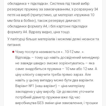
обкладинка + підкладка». Система під такий вибір
резервує пружину за замовчуванням, з розрахунку 34
петлі на виріб (припустимо, це матеріал «пружина 10
мм біла в бобіні»), також резервує димчасті
обкладинки формату А4, і білі картонні підкладки
формату А4. Відразу видно, ціна тощо.
У палітурці більше матеріалів і можливі деякі нюанси та
питання.
Чому послуга називається «…10-12 мм…».
Відповідь – тому що навіть досвідчений менеджер
не завжди швидко зможе зорієнтуватись – яка
саме знадобиться пружина – 10 мм або 12 мм. А
ціну клієнту озвучити треба прямо зараз. Але
навіть у цьому випадку може бути два варіанти.
Варіант №1 (наш варіант) – ціна матеріалу
закладена у ціну виробу. Це дозволяє уточнити
потрібний діаметр пружини вже під час
виробництва БЕЗ зміни ціни замовлення, і трошки