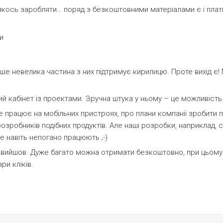
якось заробляти… поряд з безкоштовними матеріалами є і платні
 лише невелика частина з них підтримує кирилицю. Проте вихід 
ий кабінет із проектами. Зручна штука у ньому – це можливість
не працює на мобільних пристроях, про плани компанії зробити 
розробників подібних продуктів. Але наші розробки, наприклад, 
е навіть непогано працюють ;-)
 вийшов. Дуже багато можна отримати безкоштовно, при цьому 
ри кліків.