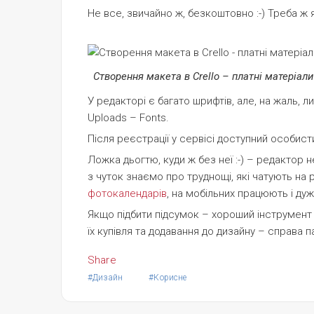
Не все, звичайно ж, безкоштовно :-) Треба ж 
Створення макета в Crello – платні матеріали
У редакторі є багато шрифтів, але, на жаль,
Uploads – Fonts.
Після реєстрації у сервісі доступний особист
Ложка дьогтю, куди ж без неї :-) – редактор 
з чуток знаємо про труднощі, які чатують на 
фотокалендарів
, на мобільних працюють і дуж
Якщо підбити підсумок – хороший інструмент
їх купівля та додавання до дизайну – справа па
Share
#Дизайн
#Корисне