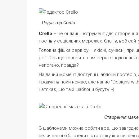
Редактор Crello
Crello
– це онлайн інструмент для створення 
постів у соціальних мережах, блогів, веб-сайту
Головна фішка сервісу – якісні, сучасні, при 
pdf. Ось що говорить нам сервіс щодо кількос
непогано, правда?
На даний момент доступні шаблони постерів, з
продуктів поки немає, але напис “Designs with 
натякає, що такі шаблони будуть :-)
Створення макет
З шаблонами можна робити все, що завгодно: 
величезної бібліотеки фотостоку іконки, вект