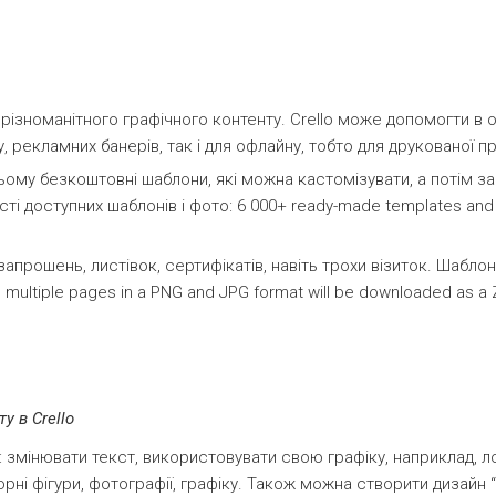
різноманітного графічного контенту. Crello може допомогти в
, рекламних банерів, так і для офлайну, тобто для друкованої пр
цьому безкоштовні шаблони, які можна кастомізувати, а потім за
ті доступних шаблонів і фото: 6 000+ ready-made templates and 6
апрошень, листівок, сертифікатів, навіть трохи візиток. Шаблон
multiple pages in a PNG and JPG format will be downloaded as a Z
у в Crello
змінювати текст, використовувати свою графіку, наприклад, ло
орні фігури, фотографії, графіку. Також можна створити дизайн “