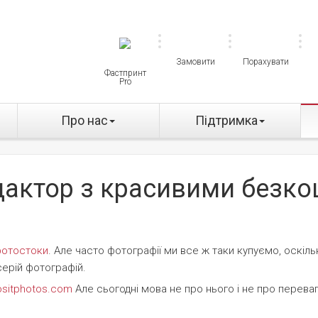
Замовити
Порахувати
Фастпринт
Pro
Про нас
Підтримка
едактор з красивими безк
фотостоки
. Але часто фотографії ми все ж таки купуємо, оскільк
серій фотографій.
sitphotos.com
Але сьогодні мова не про нього і не про переваг