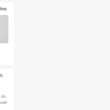
йок
о,