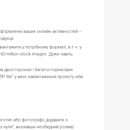
 оформленні ваших онлайн активностей –
одукції.
вантажити у потрібному форматі, в т.ч. у
0 million stock images. Дуже навіть
ів двосторонніх і багатосторінкових
IP file” у вікні завантаження проекту ніби
готип або фотографії, додавати з
з нуля”, вказавши необхідний розмір.