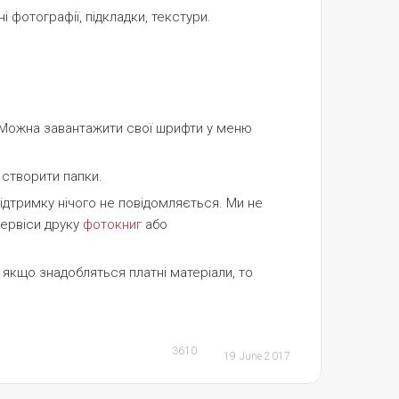
 фотографії, підкладки, текстури.
є! Можна завантажити свої шрифти у меню
 створити папки.
підтримку нічого не повідомляється. Ми не
сервіси друку
фотокниг
або
якщо знадобляться платні матеріали, то
3610
19 June 2017