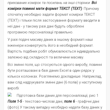
прихованих комірок та посилань на інші сторінки.
Всі
комірки повинні мати формат ТЕКСТ (TEXT)
.
Причому
спочатку необхідно задати формат комірки ТЕКСТ
(TEXT) і тільки після застосування формату вводити в
неї дані - у такому разі дані будуть оброблені
програмою персоналізації правильно.
У разі подачі масиву даних в іншому форматі наші
інженери конвертують його в необхідний формат.
Вартість подібних робіт обумовлюється індивідуально
залежно від складності та величини масиву.
Всі змінні поля, що стосуються одного виробу, повинні
бути розташовані в базі даних Excel в один рядок у
кількох колонках. Розглянемо докладніше. Наприклад,
вам слід надрукувати змінні дані (6 полів) у наступному
виробі:
Поля 1-5
- текстово-числові дані,
поле 6
- графічні дані
(фото).У такому випадку необхідно надати базу даних у