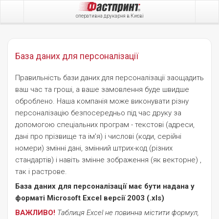
оперативна друкарня в Києві
База даних для персоналізації
Правильність бази даних для персоналізації заощадить
ваш час та гроші, а ваше замовлення буде швидше
оброблено. Наша компанія може виконувати різну
персоналізацію безпосередньо під час друку за
допомогою спеціальних програм - текстові (адреси,
дані про прізвище та ім'я) і числові (коди, серійні
номери) змінні дані, змінний штрих-код (різних
стандартів) і навіть змінне зображення (як векторне) ,
так і растрове.
База даних для персоналізації має бути надана у
форматі Microsoft Excel версії 2003 (.xls)
ВАЖЛИВО!
Таблиця Excel не повинна містити формул,