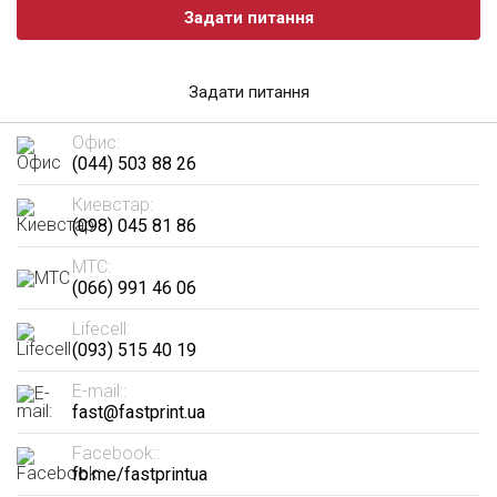
Задати питання
Задати питання
Офис:
(044) 503 88 26
Киевстар:
(098) 045 81 86
МТС:
(066) 991 46 06
Lifecell:
(093) 515 40 19
E-mail::
fast@fastprint.ua
Facebook::
fb.me/fastprintua