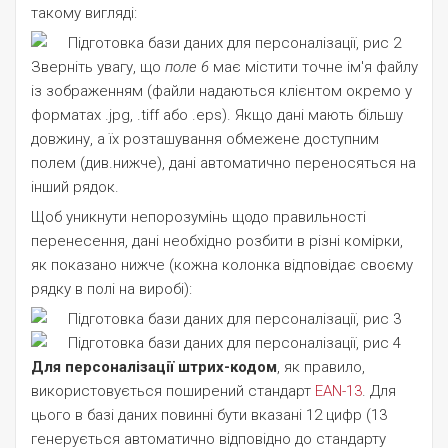
такому вигляді:
Зверніть увагу, що
поле 6
має містити точне ім'я файлу
із зображенням (файли надаються клієнтом окремо у
форматах .jpg, .tiff або .eps). Якщо дані мають більшу
довжину, а їх розташування обмежене доступним
полем (див.нижче), дані автоматично переносяться на
інший рядок.
Щоб уникнути непорозумінь щодо правильності
перенесення, дані необхідно розбити в різні комірки,
як показано нижче (кожна колонка відповідає своєму
рядку в полі на виробі):
Для персоналізації штрих-кодом
, як правило,
використовується поширений стандарт
EAN-13
. Для
цього в базі даних повинні бути вказані 12 цифр (13
генерується автоматично відповідно до стандарту