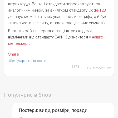
штрих-коду). Всі інші стандарти персоналізуються
аналогічним чином, за винятком стандарту
Code-128
,
де існує можливість кодування не лише цифр, а й букв
латинського алфавіту, а також спеціальних символів.
Вартість робіт з персоналізації штрих-кодами,
відмінними від стандарту EAN-13 дізнайтеся у
наших
менеджерів
.
Share
#Додрукарська підготовка
1178
08 October 2012
Популярне в блозі
Постери: види, розміри, поради