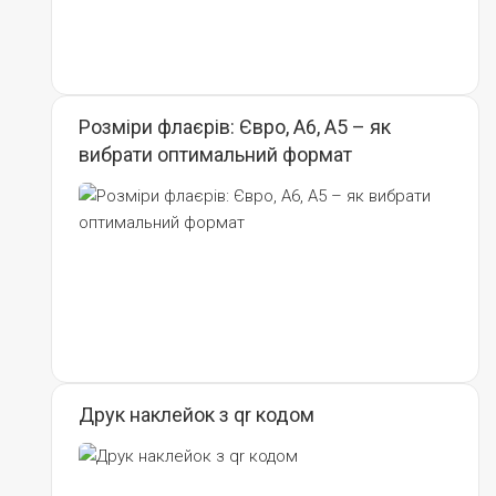
Розміри флаєрів: Євро, А6, А5 – як
вибрати оптимальний формат
Друк наклейок з qr кодом