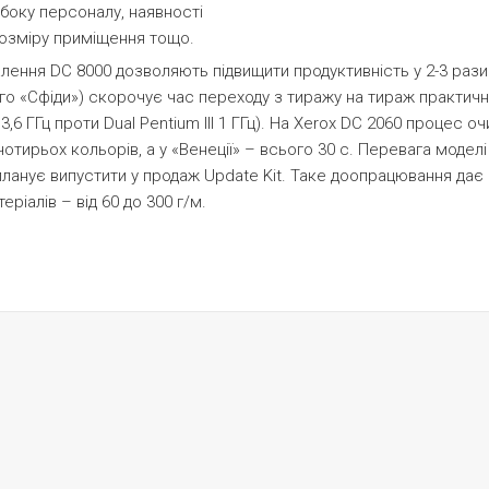
 боку персоналу, наявності
розміру приміщення тощо.
ення DC 8000 дозволяють підвищити продуктивність у 2-3 рази. 
го «Сфіди») скорочує час переходу з тиражу на тираж практично
n 3,6 ГГц проти Dual Pentium III 1 ГГц). На Xerox DC 2060 процес
чотирьох кольорів, а у «Венеції» – всього 30 с. Перевага моделі
x планує випустити у продаж Update Kit. Таке доопрацювання да
ріалів – від 60 до 300 г/м.