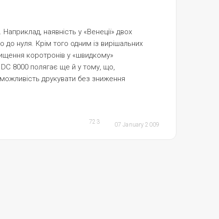
Наприклад, наявність у «Венеції» двох
 до нуля. Крім того одним із вирішальних
 очищення коротронів у «швидкому»
 DC 8000 полягає ще й у тому, що,
є можливість друкувати без зниження
723
07 January 2009