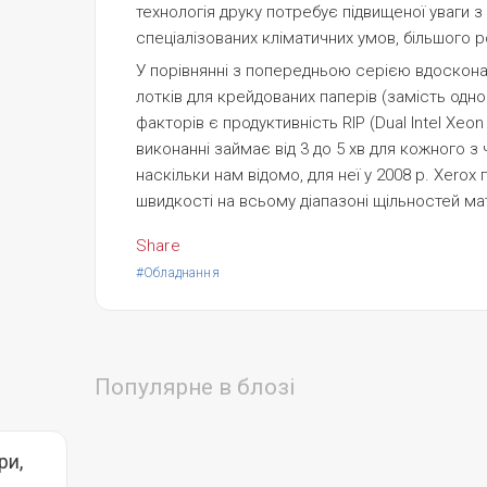
технологія друку потребує підвищеної уваги з
спеціалізованих кліматичних умов, більшого 
У порівнянні з попередньою серією вдосконал
лотків для крейдованих паперів (замість одно
факторів є продуктивність RIP (Dual Intel Xeo
виконанні займає від 3 до 5 хв для кожного з 
наскільки нам відомо, для неї у 2008 р. Xero
швидкості на всьому діапазоні щільностей мате
Share
#Обладнання
Популярне в блозі
и,