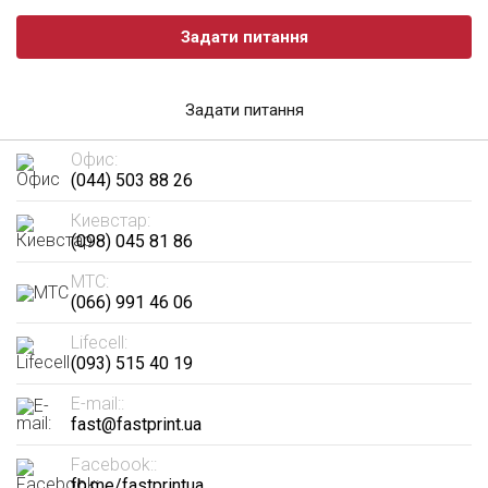
Задати питання
Задати питання
Офис:
(044) 503 88 26
Киевстар:
(098) 045 81 86
МТС:
(066) 991 46 06
Lifecell:
(093) 515 40 19
E-mail::
fast@fastprint.ua
Facebook::
fb.me/fastprintua