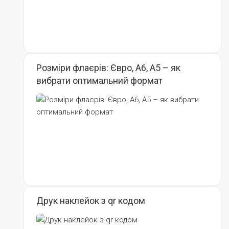
Розміри флаєрів: Євро, А6, А5 – як
вибрати оптимальний формат
Друк наклейок з qr кодом