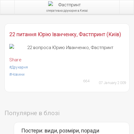
оперативна друкарня в Києві
22 питання Юрію Іванченку, Фастпринт (Київ)
Share
#Друкарня
#Новини
664
07 January 2009
Популярне в блозі
Постери: види, розміри, поради