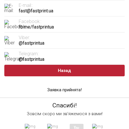
E-mail::
fast@fastprint.ua
Facebook::
fb.me/fastprintua
Viber:
@fastprintua
Telegram:
@fastprintua
Назад
Заявка прийнята!
Спасибі!
Зовсім скоро ми зв'яжемося з вами!