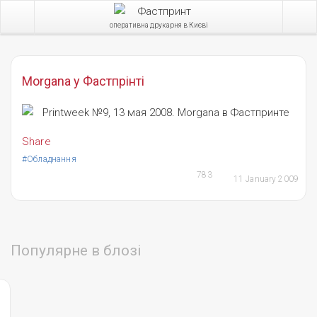
оперативна друкарня в Києві
Morgana у Фастпрінті
Share
#Обладнання
783
11 January 2009
Популярне в блозі