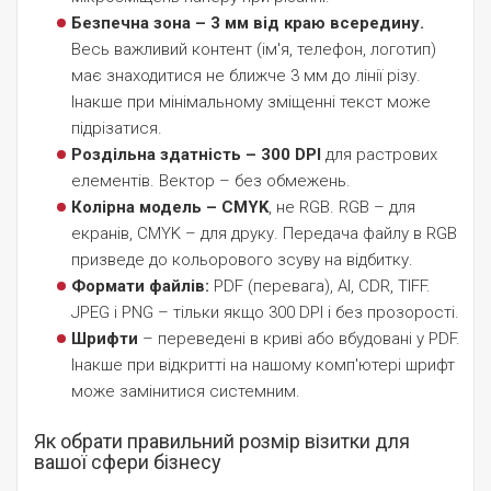
Безпечна зона – 3 мм від краю всередину.
Весь важливий контент (ім'я, телефон, логотип)
має знаходитися не ближче 3 мм до лінії різу.
Інакше при мінімальному зміщенні текст може
підрізатися.
Роздільна здатність – 300 DPI
для растрових
елементів. Вектор – без обмежень.
Колірна модель – CMYK
, не RGB. RGB – для
екранів, CMYK – для друку. Передача файлу в RGB
призведе до кольорового зсуву на відбитку.
Формати файлів:
PDF (перевага), AI, CDR, TIFF.
JPEG і PNG – тільки якщо 300 DPI і без прозорості.
Шрифти
– переведені в криві або вбудовані у PDF.
Інакше при відкритті на нашому комп'ютері шрифт
може замінитися системним.
Як обрати правильний розмір візитки для
вашої сфери бізнесу