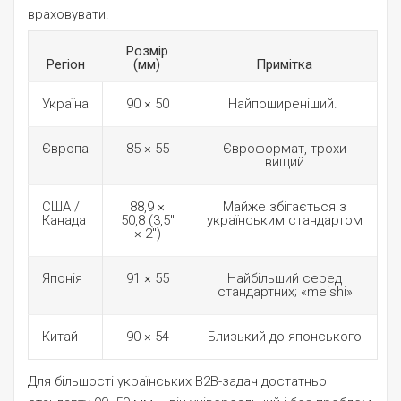
враховувати.
Розмір
Регіон
(мм)
Примітка
Україна
90 × 50
Найпоширеніший.
Європа
85 × 55
Євроформат, трохи
вищий
США /
88,9 ×
Майже збігається з
Канада
50,8 (3,5″
українським стандартом
× 2″)
Японія
91 × 55
Найбільший серед
стандартних; «meishi»
Китай
90 × 54
Близький до японського
Для більшості українських B2B-задач достатньо