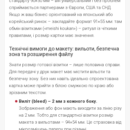
стандарту 90×50 мм – він універсальний і без проблем
сприймається партнерами з Європи, США та СНД.
Якщо ж ваш бізнес орієнтований на японський або
корейський ринок – закладайте формат 91×55 мм: там
обмін візитками («meishi koukan») – ритуал із чіткими
правилами, і розмір картки має значення.
Технічні вимоги до макету: вильоти, безпечна
зона та розширення файлу
Знати розмір готової візитки – лише половина справи.
Для передачі у друк макет має містити вільоти та
безпечну зону. Без них навіть ідеально спроектована
картка може прийти з білою смужкою по краю або
зрізаним текстом.
Виліт (bleed) – 2 мм з кожного боку.
Зображення або фон мають виходити за лінію різу
на 2 мм. Тобто для стандартної візитки розмір
макета з вильотами – 94×54 мм. Це страховка від
мікрозміщень паперу при різанні.