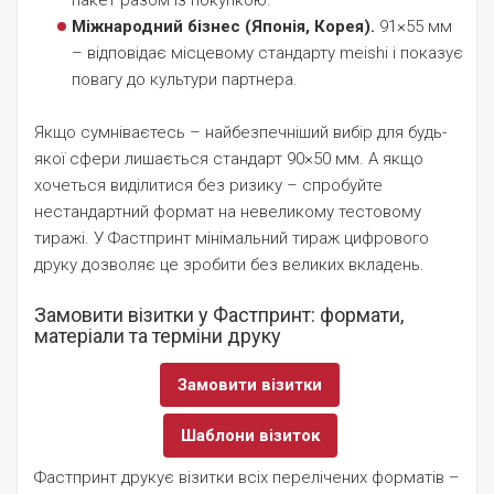
пакет разом із покупкою.
Міжнародний бізнес (Японія, Корея).
91×55 мм
– відповідає місцевому стандарту meishi і показує
повагу до культури партнера.
Якщо сумніваєтесь – найбезпечніший вибір для будь-
якої сфери лишається стандарт 90×50 мм. А якщо
хочеться виділитися без ризику – спробуйте
нестандартний формат на невеликому тестовому
тиражі. У Фастпринт мінімальний тираж цифрового
друку дозволяє це зробити без великих вкладень.
Замовити візитки у Фастпринт: формати,
матеріали та терміни друку
Замовити візитки
Шаблони візиток
Фастпринт друкує візитки всіх перелічених форматів –