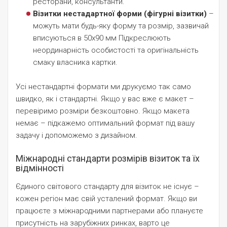
ресторани, консультанти.
Візитки нестадартної форми (фігурні візитки)
–
можуть мати будь-яку форму та розмір, зазвичай
вписуються в 50х90 мм Підкреслюють
неординарність особистості та оригінальність
смаку власника картки.
Усі нестандартні формати ми друкуємо так само
швидко, як і стандартні. Якщо у вас вже є макет –
перевіримо розміри безкоштовно. Якщо макета
немає – підкажемо оптимальний формат під вашу
задачу і допоможемо з дизайном.
Міжнародні стандарти розмірів візиток та їх
відмінності
Єдиного світового стандарту для візиток не існує –
кожен регіон має свій усталений формат. Якщо ви
працюєте з міжнародними партнерами або плануєте
присутність на зарубіжних ринках, варто це