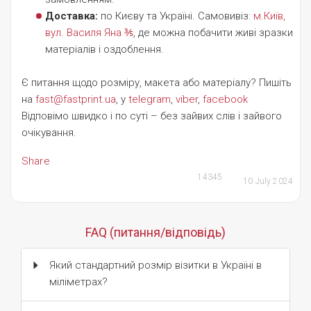
Доставка:
по Києву та Україні. Самовивіз:
м.Київ,
вул. Василя Яна ⅗
, де можна побачити живі зразки
матеріалів і оздоблення.
Є питання щодо розміру, макета або матеріалу? Пишіть
на
fast@fastprint.ua
, у
telegram
,
viber
,
facebook
Відповімо швидко і по суті – без зайвих слів і зайвого
очікування.
Share
14345
10 July 2024
FAQ (питання/відповідь)
Який стандартний розмір візитки в Україні в
міліметрах?