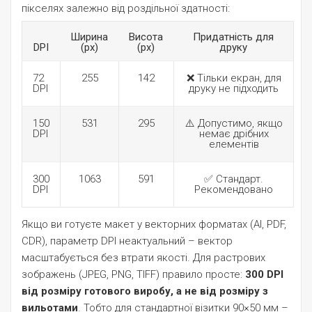
пікселях залежно від роздільної здатності:
Ширина
Висота
Придатність для
DPI
(px)
(px)
друку
72
255
142
❌ Тільки екран, для
DPI
друку не підходить
150
531
295
⚠️ Допустимо, якщо
DPI
немає дрібних
елементів
300
1063
591
✅ Стандарт.
DPI
Рекомендовано
Якщо ви готуєте макет у векторних форматах (AI, PDF,
CDR), параметр DPI неактуальний – вектор
масштабується без втрати якості. Для растрових
зображень (JPEG, PNG, TIFF) правило просте:
300 DPI
від розміру готового виробу, а не від розміру з
вильотами
. Тобто для стандартної візитки 90×50 мм –