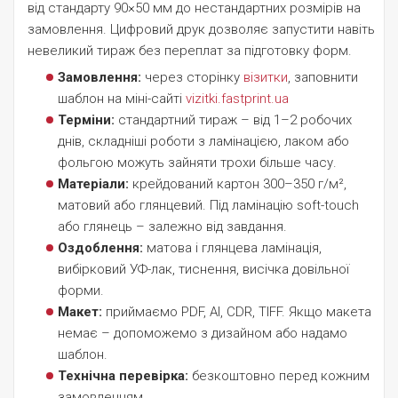
від стандарту 90×50 мм до нестандартних розмірів на
замовлення. Цифровий друк дозволяє запустити навіть
невеликий тираж без переплат за підготовку форм.
Замовлення:
через сторінку
візитки
, заповнити
шаблон на міні-сайті
vizitki.fastprint.ua
Терміни:
стандартний тираж – від 1–2 робочих
днів, складніші роботи з ламінацією, лаком або
фольгою можуть зайняти трохи більше часу.
Матеріали:
крейдований картон 300–350 г/м²,
матовий або глянцевий. Під ламінацію soft-touch
або глянець – залежно від завдання.
Оздоблення:
матова і глянцева ламінація,
вибірковий УФ-лак, тиснення, висічка довільної
форми.
Макет:
приймаємо PDF, AI, CDR, TIFF. Якщо макета
немає – допоможемо з дизайном або надамо
шаблон.
Технічна перевірка:
безкоштовно перед кожним
замовленням.