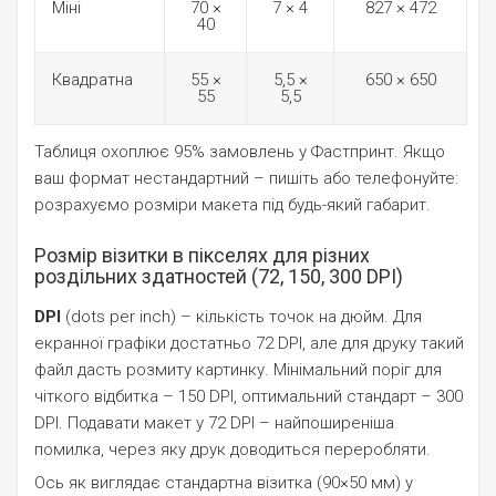
Міні
70 ×
7 × 4
827 × 472
40
Квадратна
55 ×
5,5 ×
650 × 650
55
5,5
Таблиця охоплює 95% замовлень у Фастпринт. Якщо
ваш формат нестандартний – пишіть або телефонуйте:
розрахуємо розміри макета під будь-який габарит.
Розмір візитки в пікселях для різних
роздільних здатностей (72, 150, 300 DPI)
DPI
(dots per inch) – кількість точок на дюйм. Для
екранної графіки достатньо 72 DPI, але для друку такий
файл дасть розмиту картинку. Мінімальний поріг для
чіткого відбитка – 150 DPI, оптимальний стандарт – 300
DPI. Подавати макет у 72 DPI – найпоширеніша
помилка, через яку друк доводиться переробляти.
Ось як виглядає стандартна візитка (90×50 мм) у