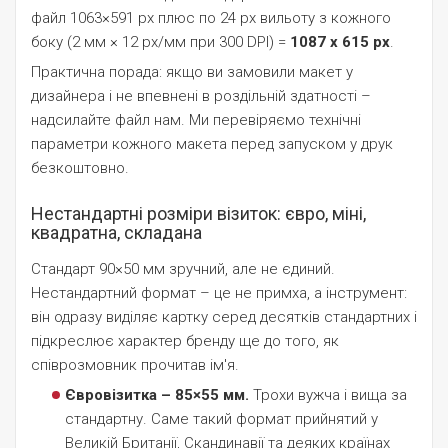
файл 1063×591 px плюс по 24 px вильоту з кожного
боку (2 мм × 12 px/мм при 300 DPI) =
1087 х 615 px
.
Практична порада: якщо ви замовили макет у
дизайнера і не впевнені в роздільній здатності –
надсилайте файл нам. Ми перевіряємо технічні
параметри кожного макета перед запуском у друк
безкоштовно.
Нестандартні розміри візиток: євро, міні,
квадратна, складана
Стандарт 90×50 мм зручний, але не єдиний.
Нестандартний формат – це не примха, а інструмент:
він одразу виділяє картку серед десятків стандартних і
підкреслює характер бренду ще до того, як
співрозмовник прочитав ім'я.
Євровізитка – 85×55 мм.
Трохи вужча і вища за
стандартну. Саме такий формат прийнятий у
Великій Британії, Скандинавії та деяких країнах