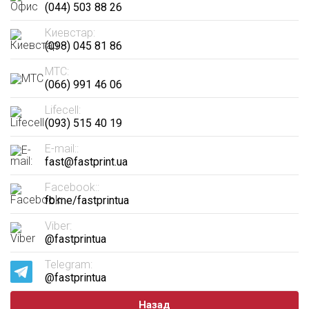
(044) 503 88 26
Киевстар:
(098) 045 81 86
МТС:
(066) 991 46 06
Lifecell:
(093) 515 40 19
E-mail::
fast@fastprint.ua
Facebook::
fb.me/fastprintua
Viber:
@fastprintua
Telegram:
@fastprintua
Назад