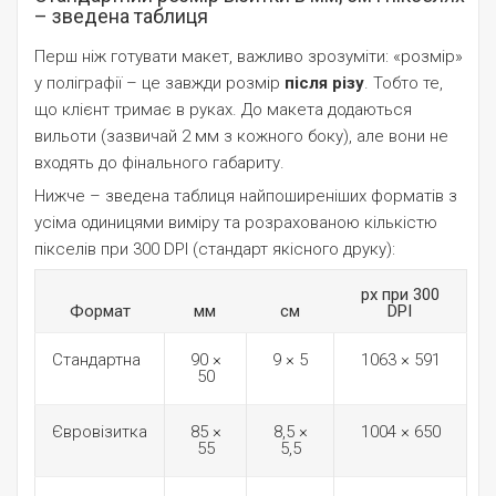
– зведена таблиця
Перш ніж готувати макет, важливо зрозуміти: «розмір»
у поліграфії – це завжди розмір
після різу
. Тобто те,
що клієнт тримає в руках. До макета додаються
вильоти (зазвичай 2 мм з кожного боку), але вони не
входять до фінального габариту.
Нижче – зведена таблиця найпоширеніших форматів з
усіма одиницями виміру та розрахованою кількістю
пікселів при 300 DPI (стандарт якісного друку):
px при 300
Формат
мм
см
DPI
Стандартна
90 ×
9 × 5
1063 × 591
50
Євровізитка
85 ×
8,5 ×
1004 × 650
55
5,5