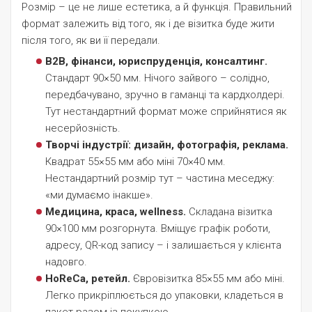
Розмір – це не лише естетика, а й функція. Правильний
формат залежить від того, як і де візитка буде жити
після того, як ви її передали.
B2B, фінанси, юриспруденція, консалтинг.
Стандарт 90×50 мм. Нічого зайвого – солідно,
передбачувано, зручно в гаманці та кардхолдері.
Тут нестандартний формат може сприйнятися як
несерйозність.
Творчі індустрії: дизайн, фотографія, реклама.
Квадрат 55×55 мм або міні 70×40 мм.
Нестандартний розмір тут – частина меседжу:
«ми думаємо інакше».
Медицина, краса, wellness.
Складана візитка
90×100 мм розгорнута. Вміщує графік роботи,
адресу, QR-код запису – і залишається у клієнта
надовго.
HoReCa, ретейл.
Євровізитка 85×55 мм або міні.
Легко прикріплюється до упаковки, кладеться в