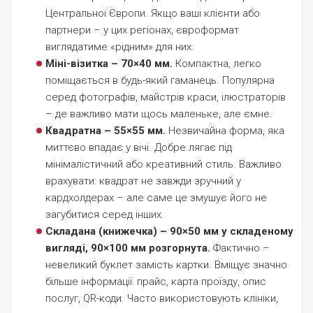
Центральної Європи. Якщо ваші клієнти або
партнери – у цих регіонах, євроформат
виглядатиме «рідним» для них.
Міні-візитка – 70×40 мм.
Компактна, легко
поміщається в будь-який гаманець. Популярна
серед фотографів, майстрів краси, ілюстраторів
– де важливо мати щось маленьке, але ємне.
Квадратна – 55×55 мм.
Незвичайна форма, яка
миттєво впадає у вічі. Добре лягає під
мінімалістичний або креативний стиль. Важливо
врахувати: квадрат не завжди зручний у
кардхолдерах – але саме це змушує його не
загубитися серед інших.
Складана (книжечка) – 90×50 мм у складеному
вигляді, 90×100 мм розгорнута.
Фактично –
невеликий буклет замість картки. Вміщує значно
більше інформації: прайс, карта проїзду, опис
послуг, QR-коди. Часто використовують клініки,