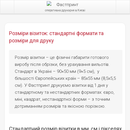
оперативна друкарня в Києві
Розміри візиток: стандартні формати та
розміри для друку
Розмір візитки – це фізичні габарити готового
виробу після обрізки, без урахування вильотів.
Стандарт в Україні – 90×50 мм (9×5 см), у
більшості Європейських країн – 85х55 мм (8,5х5,5
см). У Фастпринт друкуємо візитки від 1 дня у
стандартному та нестандартних форматах: євро,
міні, квадрат, нестанадртної форми – з точним
дотриманням розмірів та якісною порізкою.
Стандартний розмір візитки в мм, см і пікселях