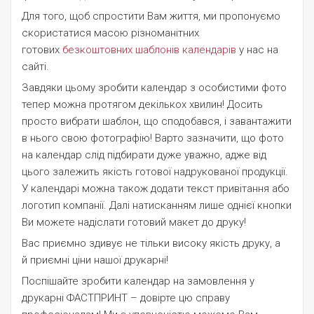
Для того, щоб спростити Вам життя, ми пропонуємо
скористатися масою різноманітних
готових
безкоштовних шаблонів календарів
у нас на
сайті.
Завдяки цьому зробити календар з особистими фото
тепер можна протягом декількох хвилин! Досить
просто вибрати шаблон, що сподобався, і завантажити
в нього свою фотографію! Варто зазначити, що фото
на календар слід підбирати дуже уважно, адже від
цього залежить якість готової надрукованої продукції.
У календарі можна також додати текст привітання або
логотип компанії. Далі натисканням лише однієї кнопки
Ви можете надіслати готовий макет до друку!
Вас приємно здивує не тільки високу якість друку, а
й приємні ціни нашої друкарні!
Поспішайте зробити календар на замовлення у
друкарні ФАСТПРИНТ – довірте цю справу