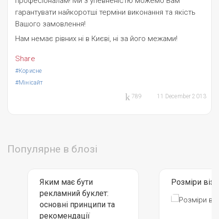
професіоналам! Ми з упевненістю можемо Вам
гарантувати найкоротші терміни виконання та якість
Вашого замовлення!
Нам немає рівних ні в Києві, ні за його межами!
Share
#Корисне
#Мінісайт
11 December 2013
789
Популярне в блозі
Яким має бути
Розміри візи
рекламний буклет:
основні принципи та
рекомендації