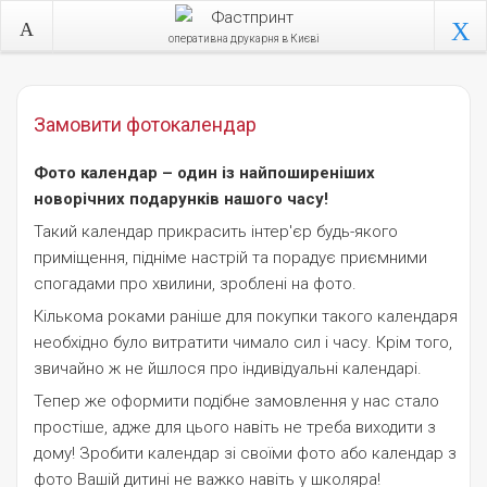
оперативна друкарня в Києві
Замовити фотокалендар
Фото календар – один із найпоширеніших
новорічних подарунків нашого часу!
Такий календар прикрасить інтер'єр будь-якого
приміщення, підніме настрій та порадує приємними
спогадами про хвилини, зроблені на фото.
Кількома роками раніше для покупки такого календаря
необхідно було витратити чимало сил і часу. Крім того,
звичайно ж не йшлося про індивідуальні календарі.
Тепер же оформити подібне замовлення у нас стало
простіше, адже для цього навіть не треба виходити з
дому! Зробити календар зі своїми фото або календар з
фото Вашій дитині не важко навіть у школяра!