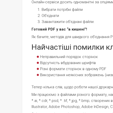
Онлайн-сервіси досить одноманітні за опціями
Вибрати потрібні файли
Об'єднати
Завантажити об'єднані файли.
Готовий PDF у вас “в кишені”!
Як бачите, методів для швидкого об'єднання 
Найчастіші помилки кл
Неправильний порядок сторінок
Відсутність вбудованих шрифтів
Різні формати сторінок в одному PDF
Використання неякісних зображень (низь
Тепер кілька слів, щодо роботи нашої друкар
Ми працюємо з файлами різного формату, напри
*.ai, *.cdr, *.psd, * .tif, *.jpg, *.bmp; створен
IIIustrator, Adobe Photoshop, Adobe InDesign, C