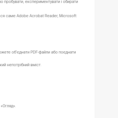
но пробувати, експериментувати і обирати
ся саме Adobe Acrobat Reader, Microsoft
 можете об’єднати PDF-файли або поєднати
який непотрібний вміст.
 «Огляд».