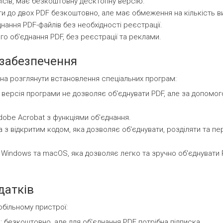
ісів, має безкоштовну десктопну версію.
и до двох PDF безкоштовно, але має обмеження на кількість в
ання PDF-файлів без необхідності реєстрації.
о об'єднання PDF, без реєстрації та реклами.
забезпечення
на розглянути встановлення спеціальних програм:
 версія програми не дозволяє об'єднувати PDF, але за допомог
obe Acrobat з функціями об'єднання.
 з відкритим кодом, яка дозволяє об'єднувати, розділяти та 
 Windows та macOS, яка дозволяє легко та зручно об'єднувати
датків
обільному пристрої:
: безкоштовно, але для об'єднання PDF потрібна підписка.