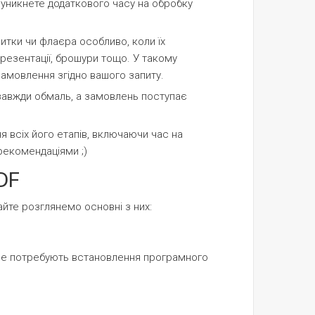
 уникнете додаткового часу на обробку
зитки чи флаєра особливо, коли їх
презентації, брошури тощо. У такому
замовлення згідно вашого запиту.
 завжди обмаль, а замовлень поступає
я всіх його етапів, включаючи час на
рекомендаціями ;)
DF
айте розглянемо основні з них:
а не потребують встановлення програмного