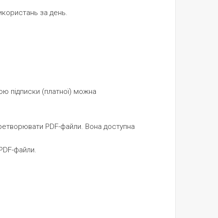
икористань за день.
ою підписки (платної) можна
перетворювати PDF-файли. Вона доступна
 PDF-файли.