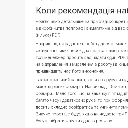
Коли рекомендація на
Розглянемо детальніше на прикладі конкретни
з виробництва поліграфії вимагатиме від вас 
(кілька) PDF.
Наприклад, ви надаєте в роботу десять макет
скачування яких необхідна велика кількість кл
тоді менеджер просить вас надати один PDF.
на відправлення замовлення в роботу і в кінц
пришвидшить час його виконання.
Також можливий варіант, коли до друку ви від
макетів різних розмірів. Наприклад, 15 макеті
розміри… Мало того, що на закачку пʼятнадця
багато часу і додаткових рухів, то при оформ
досить складно розібратись та уникнути пом
Значно простіше буде, якщо ви надасте три P
будуть зібрати макети одного розміру.