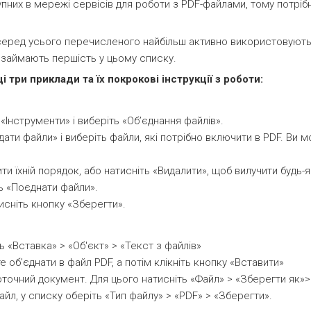
них в мережі сервісів для роботи з PDF-файлами, тому потріб
о серед усього перечисленого найбільш активно використовують
ж займають першість у цьому списку.
три приклади та їх покрокові інструкції з роботи:
«Інструменти» і виберіть «Об’єднання файлів».
дати файли» і виберіть файли, які потрібно включити в PDF. Ви
ити їхній порядок, або натисніть «Видалити», щоб вилучити будь-
ь «Поєднати файли».
тисніть кнопку «Зберегти».
 «Вставка» > «Об'єкт» > «Текст з файлів»
е об'єднати в файл PDF, а потім клікніть кнопку «Вставити»
точний документ. Для цього натисніть «Файл» > «Зберегти як»>
айл, у списку оберіть «Тип файлу» > «PDF» > «Зберегти».