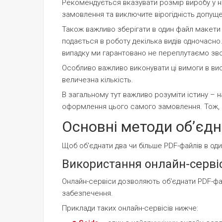
Рекомендується вказувати розмір виробу у на
замовлення та виключите вірогідність допуще
Також важливо зберігати в один файл макети о
подається в роботу декілька видів одночасно.
випадку ми гарантовано не переплутаємо звор
Особливо важливо виконувати ці вимоги в ви
величезна кількість.
В загальному тут важливо розуміти істину – 
оформлення цього самого замовлення. Тож, я
Основні методи обʼєдн
Щоб об'єднати два чи більше PDF-файлів в оди
Використання онлайн-серві
Онлайн-сервіси дозволяють об'єднати PDF-фа
забезпечення.
Приклади таких онлайн-сервісів нижче: