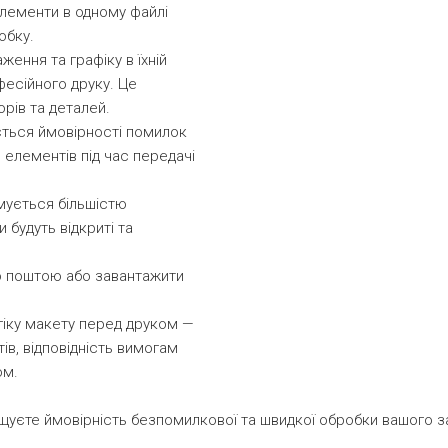
елементи в одному файлі
обку.
ження та графіку в їхній
фесійного друку. Це
рів та деталей.
ується ймовірності помилок
 елементів під час передачі
имується більшістю
 будуть відкриті та
ю поштою або завантажити
гіку макету перед друком —
ів, відповідність вимогам
ом.
вищуєте ймовірність безпомилкової та швидкої обробки вашого