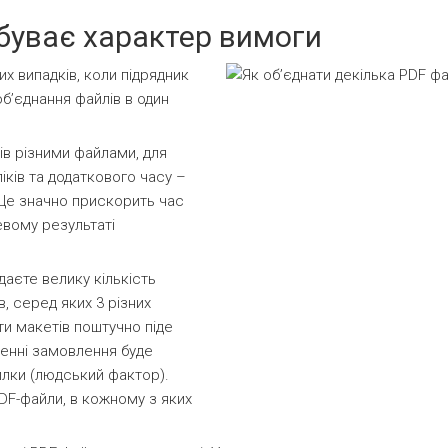
буває характер вимоги
х випадків, коли підрядник
обʼєднання файлів в один
ів різними файлами, для
іків та додаткового часу –
 Це значно прискорить час
евому результаті
даєте велику кількість
в, серед яких 3 різних
ти макетів поштучно піде
ленні замовлення буде
илки (людський фактор).
DF-файли, в кожному з яких