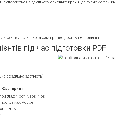
 і складаються з декількох основних кроків, де тиснемо такі к
PDF-файлів достатньо, а сам процес досить не складний.
ієнтів під час підготовки PDF
ка роздільна здатність)
ні
Фастпринт
.
клад: *.pdf, *.eps, *.ps,
их в програмах: Adobe
orel Draw.