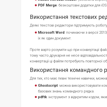
PDF Merge
: безкоштовні додатки для iOS
Використання текстових ре
Деякі текстові редактори підтримують робот
Microsoft Word
: починаючи з версії 201
їх як один документ.
Проте варто розуміти що при конвертації файл
тому часто друкарня не несе відповідальності 
конвертації ці файли потребують повторної об
Використання командного р
Для тих, хто має певні технічні навички, мо
Ghostscript
: можна використовувати ком
базових знань командного рядка.
pdftk
: інструмент з відкритим кодом, як