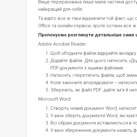
Вище перерахована лише мала частина доступ
найкращий для себе.
Та варто все ж таки відзначити той факт, щ
Office та онлайн-сервіси, проте останні все 
Пропонуємо розглянути детальніше саме ці 
Adobe Acrobat Reader:
Щоб об’єднати файли відкрийте вкладку 
Додайте файли. Для цього натисніть «До
PDF-документи з іншими файлами.
Натисніть і перетягніть файли, щоб змін
Коли закінчите впорядкувати – натисніт
Збережіть, як файл PDF: дайте ім’я й на
Microsoft Word:
Створіть новий документ Word, натисніть
У вікні оберіть документи Word, які маєт
Всі обрані документи вставляються в по
У вікні збереження документа назвіть ф