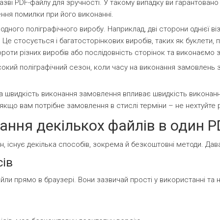
зві PDF-файлу для зручності. У такому випадку ви гарантовано
ння помилки при його виконанні.
дного поліграфічного виробу. Наприклад, дві сторони однієї ві
 Це стосується і багатосторінкових виробів, таких як буклети, 
оти різних виробів або послідовність сторінок та виконаємо 
сокий поліграфічний сезон, коли часу на виконання замовлень
на швидкість виконання замовлення впливає швидкість виконанн
кщо вам потрібне замовлення в стислі терміни – не нехтуйте 
ання декількох файлів в один P
н, існує декілька способів, зокрема й безкоштовні методи. Дав
сів
йли прямо в браузері. Вони зазвичай прості у використанні т