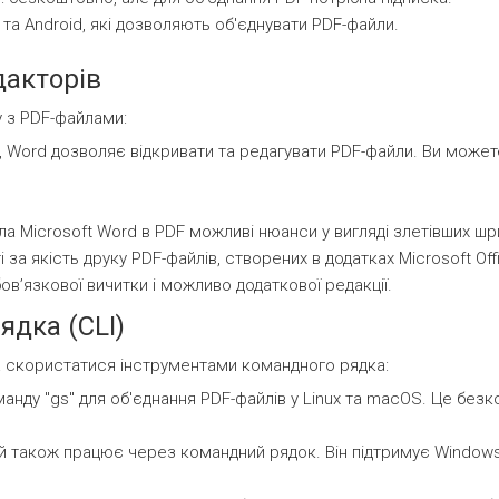
 та Android, які дозволяють об'єднувати PDF-файли.
дакторів
у з PDF-файлами:
3, Word дозволяє відкривати та редагувати PDF-файли. Ви можете
а Microsoft Word в PDF можливі нюанси у вигляді злетівших шри
за якість друку PDF-файлів, створених в додатках Microsoft Offi
овʼязкової вичитки і можливо додаткової редакції.
ядка (CLI)
жна скористатися інструментами командного рядка:
анду "gs" для об'єднання PDF-файлів у Linux та macOS. Це без
ий також працює через командний рядок. Він підтримує Windows