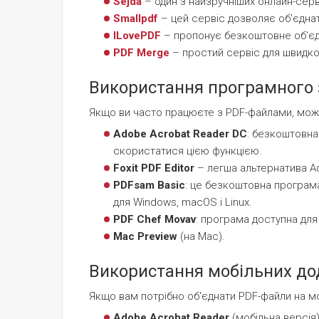
Sejda
– один з найзручніших онлайн-серв
Smallpdf
– цей сервіс дозволяє об'єднат
ILovePDF
– пропонує безкоштовне об'єдн
PDF Merge
– простий сервіс для швидког
Використання програмного 
Якщо ви часто працюєте з PDF-файлами, мож
Adobe Acrobat Reader DC
: безкоштовна
скористатися цією функцією.
Foxit PDF Editor
– легша альтернатива Ad
PDFsam Basic
: це безкоштовна програма
для Windows, macOS і Linux.
PDF Chef Movav
: програма доступна для
Mac Preview
(на Mac).
Використання мобільних до
Якщо вам потрібно об'єднати PDF-файли на м
Adobe Acrobat Reader
(мобільна версія)