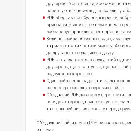
друкарню. Усі сторінки, зображення та 
полегшують їх перегляд та подальшу обр
PDF зберігає всі вбудовані шрифти, зобра
оригінальній якості, що важливо для про
забезпечує правильне відтворення кольо
Коли всі файли об'єднані в один, зменш
та ризик втрати частини макету або його
до друкарні та подальшого друку.
PDF є стандартом для друку, який підтр
друкарень, що гарантує те, що ваші файли
надруковані коректно.
Один файл легше надіслати електронно
на сервер, ніж кілька окремих файлів.
Об'єднаний PDF дає змогу перевірити ло
порядок сторінок, наявність усіх елемент
та загальний вигляд проекту перед друк
Об’єднуючи файли в один PDF, ви значно під
в цілому.